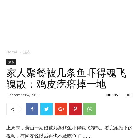
Home
热点
热点
家人聚餐被几条鱼吓得魂飞
魄散：鸡皮疙瘩掉一地
September 4, 2018
1853
0
上周末，萧山一姑娘被几条鲫鱼吓得魂飞魄散。看完她拍下的
视频，有网友说以后再也不敢吃鱼了 ……