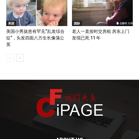
美国
国际
美国小男孩患有罕见“乱发综合
老人一直按时交房租 房东上门
征”，头发四面八方生长像蒲公
发现已死 11 年
英