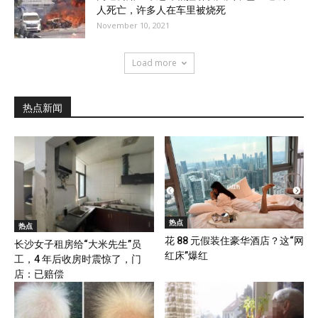
人死亡，许多人在车里被烧死
November 10, 2021
Load more
热点新闻
热点
热点
花 88 元假装住豪华酒店？这“网
长沙女子租房给“大米先生”员
红床”爆红
工，4 年后收房时震惊了，门
店：已赔偿