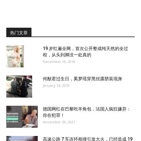
热门文章
19 岁红遍全网，首次公开整成纯天然的全过
程，从头到脚没一处真的
December 18, 2018
何猷君过生日，奚梦瑶穿黑丝露脐装现身
January 14, 2019
德国网红在巴黎吃羊角包，法国人疯狂嫌弃：
你在犯罪！
November 29, 2021
高速公路 7 车连环相撞引发大火，已经造成 19