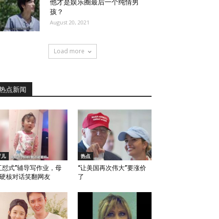
他才是娱乐圈最后一个纯情男
孩？
August 20, 2021
Load more
热点新闻
育儿
热点
互怼式”辅导写作业，母
“让美国再次伟大”要涨价
硬核对话笑翻网友
了