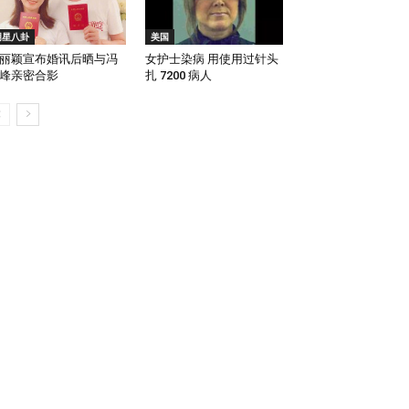
明星八卦
美国
丽颖宣布婚讯后晒与冯
女护士染病 用使用过针头
峰亲密合影
扎 7200 病人