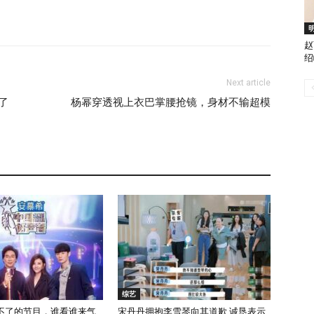
赵
绍
Next article
了
杨幂穿透视上衣巴掌腰抢镜，身材不输超模
综艺
不了的节目，谁看谁来气
宋丹丹拥抱李雪琴向其道歉 诚恳表示