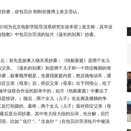
抄袭，@包贝尔 刚刚在微博上发文否认。
 ( 自我介绍为北京电影学院导演系研究生徐本宸 ) 发文称，其毕业
请指教》中包贝尔导演的短片《漫长的别离》抄袭。
袭有三点：首先是故事人物关系抄袭：《纸船家庭》是两个女儿
救父亲。《漫长的别离》则是两个儿子和一个癌症晚期的母
抄袭，叙事顺序都是，先展现家庭内景，然后骑电动车，通
癌症父亲（母亲）后，癌症父亲（母亲）出于同情心，给了
厂做毕业联合作业的剧本中的，短片《纸船家庭》中删去了
很是惊讶。）随后，两个女儿（儿子）在走廊及楼梯的争
正反打拍摄的。最终，两个女儿（儿子）面对癌症父亲（母
 最后是台词抄袭。其中有大段大段的台词，先分解，后打
比如 ” 化疗 “、” 生血针 “（在包贝尔导演短片中被说