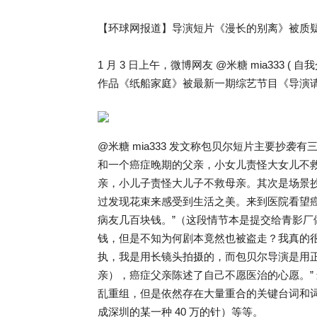
【环球网报道】导演短片《漫长的别离》被质疑
1 月 3 日上午，微博网友 @米糖 mia333
作品《纸船家庭》被最新一期综艺节目《导演
@米糖 mia333 发文称包贝尔短片主要抄
和一个癌症晚期的父亲，小女儿责怪大女儿不
亲，小儿子责怪大儿子不救母亲。其次是场景
过发现花束来感受到生活之美。来到医院看望
病友几百块钱。”（这段情节本是提交给青影
钱，但是不知为何剧本竟然也被盗走？我真的
执，我是用长镜头拍摄的，而包贝尔导演是用
亲），癌症父亲陈述了自己不愿医治的心愿。”
乱重组，但是依然存在大量重合的关键台词和词语。
成深圳的某一种 40 万的针）等等。