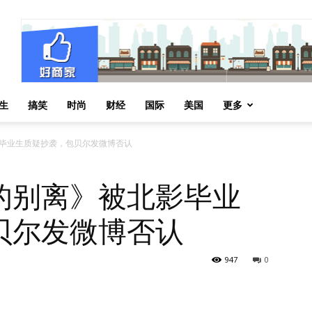
生
搞笑
时尚
财经
国际
美国
更多
毕业生质疑抄袭，包贝尔发微博否认
的别离》被北影毕业
贝尔发微博否认
947
0