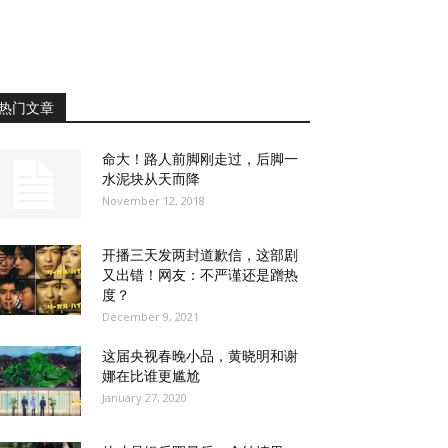
热门文章
命大！路人前脚刚走过，后脚一
水泥块从天而降
November 12, 2018
开播三天发两封道歉信，这部剧
又出错！网友：不严谨还是蹭热
度？
December 9, 2021
这届央视春晚小品，黄晓明和谢
娜在比谁更尴尬
January 27, 2020