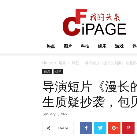
我
的
头
条
热点
图片
科技
娱乐
游戏
养
Home
娱乐
综艺
导演短片《漫长的别离》被北影
娱乐
综艺
导演短片《漫长
生质疑抄袭，包
January 3, 2022
Share