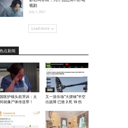
视剧
July 1, 2021
Load more
热点新闻
国际
国际
国医护镜头前哭诉：太
又一游乐场“大摆锤”半空
间就像尸体传送带！
出故障 已致 2 死 15 伤