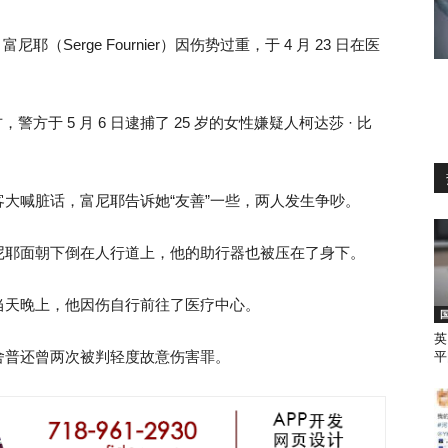
富尼耶（Serge Fournier）因伤势过重，于 4 月 23 日在医
警方于 5 月 6 日逮捕了 25 岁的女性嫌疑人柯达莎 · 比
大喊脏话，富尼耶告诉她“友善”一些，两人发生争吵。
尼耶面朝下倒在人行道上，他的助行器也被压在了身下。
当天晚上，他因伤自行前往了医疗中心。
英
舍普还曾两次被判轻度故意伤害罪。
平