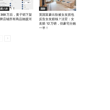
明星八卦
国际
 300 万后，黄子韬下架
英国富豪出轨被女友抓包
牌店铺所有商品驰援河
反告女友赔钱？法官：女
友赔 12 万镑，但豪宅分她
一半！