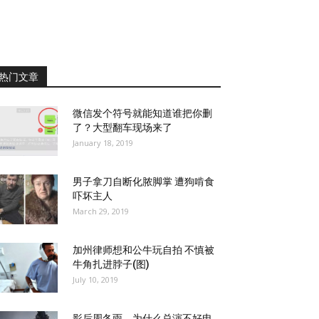
热门文章
微信发个符号就能知道谁把你删
了？大型翻车现场来了
January 18, 2019
男子拿刀自断化脓脚掌 遭狗啃食
吓坏主人
March 29, 2019
加州律师想和公牛玩自拍 不慎被
牛角扎进脖子(图)
July 10, 2019
影后周冬雨，为什么总演不好电