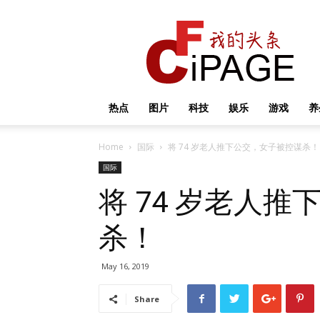
我
的
头
条
热点
图片
科技
娱乐
游戏
养
Home
国际
将 74 岁老人推下公交，女子被控谋杀！
国际
将 74 岁老人
杀！
May 16, 2019
Share