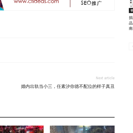
捐
品
南
Next article
婚内出轨当小三，任素汐你德不配位的样子真丑