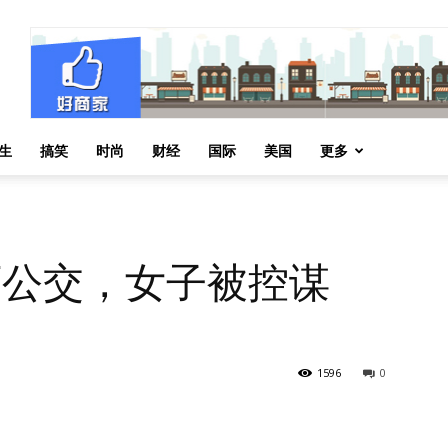
生
搞笑
时尚
财经
国际
美国
更多
推下公交，女子被控谋
1596
0