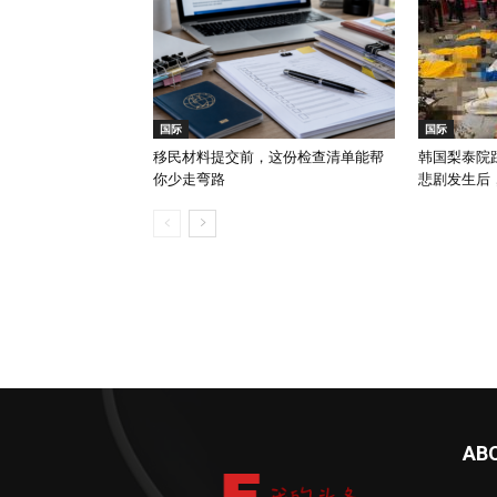
国际
国际
移民材料提交前，这份检查清单能帮
韩国梨泰院踩
你少走弯路
悲剧发生后
AB