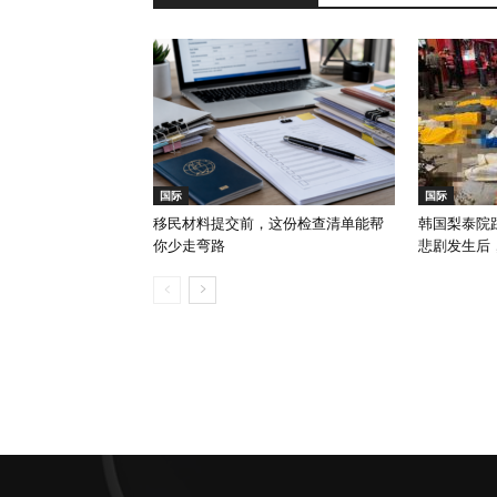
国际
国际
移民材料提交前，这份检查清单能帮
韩国梨泰院踩
你少走弯路
悲剧发生后