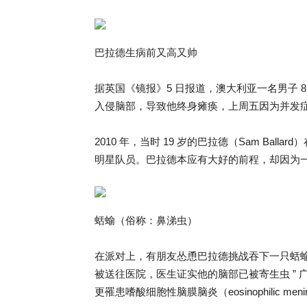
巴拉德生病前又高又帅
据英国《镜报》5 日报道，澳大利亚一名男子 
入侵脑部，导致他终身瘫痪，上周五因为并发
2010 年，当时 19 岁的巴拉德（Sam Ba
明星队员。巴拉德本应有大好的前程，却因为
蛞蝓（俗称：鼻涕虫）
在派对上，有朋友怂恿巴拉德挑战吞下一只蛞
被送往医院，医生证实他的脑部已被寄生虫 ” 广东住血线虫
更罹患嗜酸细胞性脑膜脑炎（eosinophilic menin