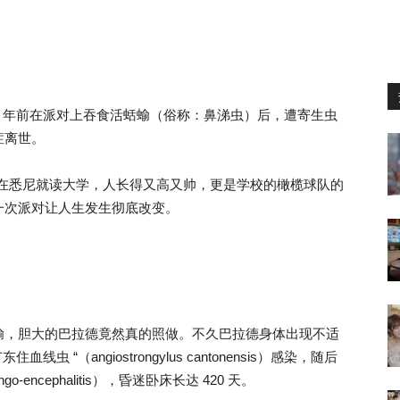
8 年前在派对上吞食活蛞蝓（俗称：鼻涕虫）后，遭寄生虫
症离世。
llard）在悉尼就读大学，人长得又高又帅，更是学校的橄榄球队的
一次派对让人生发生彻底改变。
蝓，胆大的巴拉德竟然真的照做。不久巴拉德身体出现不适
 “（angiostrongylus cantonensis）感染，随后
go-encephalitis），昏迷卧床长达 420 天。