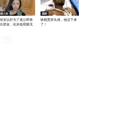
明星八卦
国际
传安以轩为了老公即将
铁棍贯穿头颅，他活下来
出捞金，化浓妆双眼无
了！