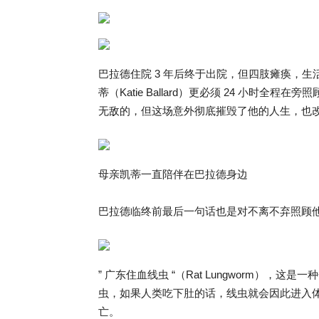
巴拉德住院 3 年后终于出院，但四肢瘫痪，
蒂（Katie Ballard）更必须 24 小时
无敌的，但这场意外彻底摧毁了他的人生，也改
母亲凯蒂一直陪伴在巴拉德身边
巴拉德临终前最后一句话也是对不离不弃照顾他的
” 广东住血线虫 “（Rat Lungworm）
虫，如果人类吃下肚的话，线虫就会因此进入
亡。