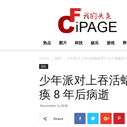
我
的
头
条
热点
图片
科技
娱乐
游戏
养
Home
国际
少年派对上吞活蛞蝓致寄生虫入脑瘫痪 8
国际
少年派对上吞活
痪 8 年后病逝
November 6, 2018
Share