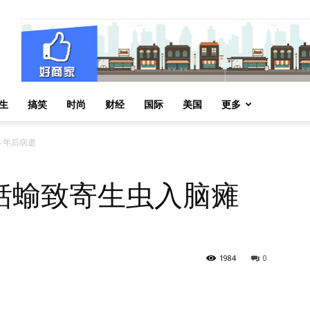
生
搞笑
时尚
财经
国际
美国
更多
 年后病逝
蛞蝓致寄生虫入脑瘫
1984
0