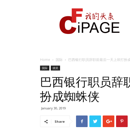
我
的
头
条
Home
国际
巴西银行职员辞职前最后一天上班打扮
国际
搞笑
巴西银行职员辞
扮成蜘蛛侠
January 30, 2019
Share