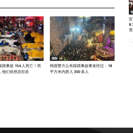
官
8
竟
国际
踏事故 154 人死亡！而
韩国警方公布踩踏事故事发经过：18
，他们依然在狂欢
平方米内挤入 300 多人