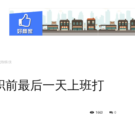
成蜘蛛侠
职前最后一天上班打
1663
0