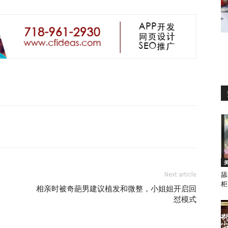
Next article
舔
柜
相亲时被奇葩男建议植发和微整，小姐姐开启回
怼模式