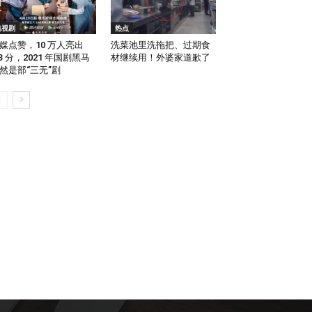
电视剧
热点
媒点赞，10 万人亮出
洗菜池里洗拖把、过期食
.3 分，2021 年国剧黑马
材继续用！外婆家道歉了
然是部“三无”剧