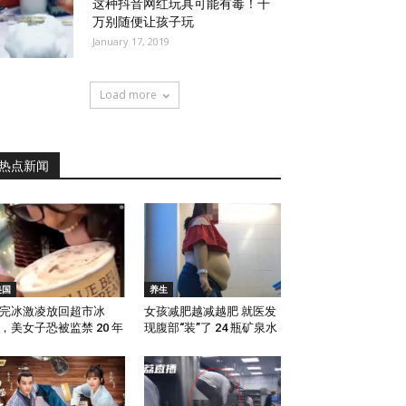
这种抖音网红玩具可能有毒！千
万别随便让孩子玩
January 17, 2019
Load more
热点新闻
美国
养生
完冰激凌放回超市冰
女孩减肥越减越肥 就医发
，美女子恐被监禁 20 年
现腹部“装”了 24 瓶矿泉水