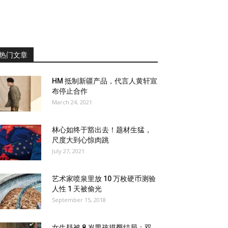
热门文章
HM 抵制新疆产品，代言人黄轩宣
布停止合作
March 24, 2021
林心如终于豁出去！题材生猛，
尺度大到心惊肉跳
July 27, 2021
艺术家喷泉里放 10 万枚硬币测验
人性 1 天被偷光
September 15, 2018
女生疑被 8 岁男孩摸臀结局：双