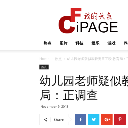
我
的
头
条
热点
图片
科技
娱乐
游戏
养
Home
热点
幼儿园老师疑似教唆男童互殴 教育局：
热点
幼儿园老师疑似
局：正调查
November 9, 2018
Share