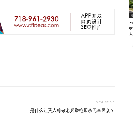
7
材
太
Next article
是什么让受人尊敬老兵举枪屠杀无辜民众？