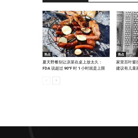
热点
热点
夏天野餐别让凉菜在桌上放太久：
家里百叶窗
FDA 说超过 90°F 时 1 小时就是上限
建议有儿童家庭