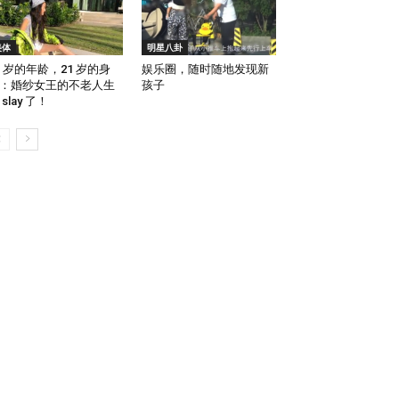
美体
明星八卦
1 岁的年龄，21 岁的身
娱乐圈，随时随地发现新
：婚纱女王的不老人生
孩子
 slay 了！