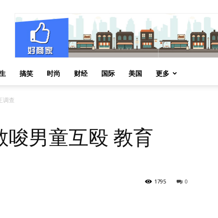
生
搞笑
时尚
财经
国际
美国
更多
正调查
教唆男童互殴 教育
1795
0