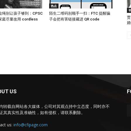
热点
拉绳别让孩子够到：CPSC
陌生二维码别顺手一扫：FTC 提醒骗
贾
尽量改用 cordless
子会把有害链接藏进 QR code
婚
OUT US
F
均转载自网站各大媒体，公司对其观点持中立态度，同时亦不
证其真实性及准确性，如有侵权，请联系删除。
act us:
info@cfipage.com