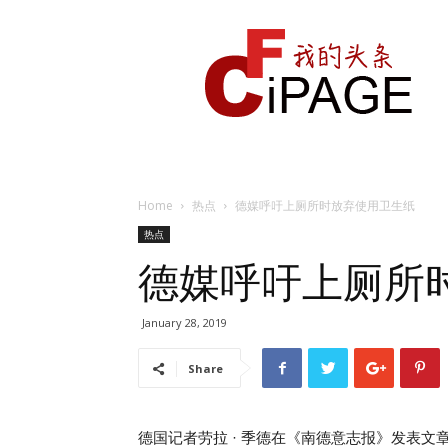
我
的
头
条
Home
热点
德媒呼吁上厕所时放弃使用卫生纸
热点
德媒呼吁上厕所
January 28, 2019
Share
德国记者劳拉 · 季德在《南德意志报》发表