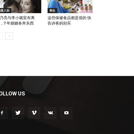
明星八卦
养生
乃亮与李小璐宣布离
这些保健食品都是假的 快
，7 年婚姻各奔东西
告诉爸妈别买
OLLOW US