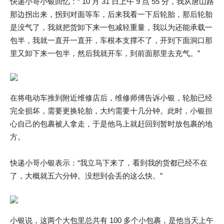
快递小哥小银回忆：“ 10 月 31 日上午 9 点 55 分，我从唐山路
那边拐出来，拐到对面等车，后来我看一下后轮胎，那后轮胎
是没气了，我就把货卸下来一包减轻重量，我以为还能承载一
包半，我就一直开一直开，车根本支撑不了，开到下面洞口那
里又卸下来一包半，然后我就开车，到前面那里去充气。”
在将电动车推到附近维修店后，维修师傅告诉小银，轮胎已经
完全损坏，需要更换轮胎，大约需要十几分钟。此时，小银担
心自己的包裹被人拿走，于是他马上就赶回到暂时放包裹的地
方。
快递小哥小银表示：“我立马下来了，看到我的货都已经不在
了，大概就五六分钟。没想到会丢的这么快。”
小银说，这两个大包里总共有 100 多个小包裹，是他当天上午