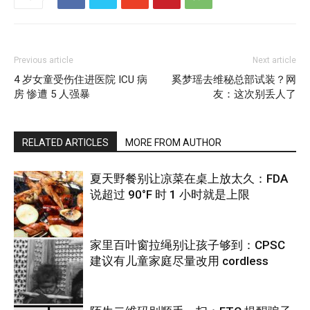
Previous article
Next article
4 岁女童受伤住进医院 ICU 病
奚梦瑶去维秘总部试装？网
房 惨遭 5 人强暴
友：这次别丢人了
RELATED ARTICLES
MORE FROM AUTHOR
夏天野餐别让凉菜在桌上放太久：FDA
说超过 90°F 时 1 小时就是上限
家里百叶窗拉绳别让孩子够到：CPSC
建议有儿童家庭尽量改用 cordless
热点