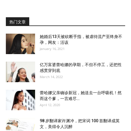
热门文章
她婚后13天被砍断手指，被虐待流产至终身不
孕，网友：活该
January 16, 2021
亿万富婆蕾哈娜的孕期，不但不停工，还把性
感贯穿到底
March 14, 2022
蕾哈娜父亲确诊新冠，她送去一台呼吸机！然
而这个爹，一言难尽…
April 12, 2020
98 岁翻译家许渊冲，把宋词 100 首翻译成英
文，美得令人沉醉