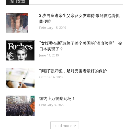
热门文章
3 岁男童遭亲生父亲及女友虐待 饿到皮包骨抓
粪便吃
February 15, 2019
“女版乔布斯”忽悠了整个美国的“滴血验癌”，被
日本实现了？
June 11, 2019
“阉割”强奸犯，是对受害者最好的保护
October 6, 2018
纽约上万警察到场！
February 3, 2022
Load more