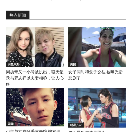
热点新闻
明星八卦
美国
周扬青又一小号被扒出，聊天记
女子同时和父子交往 被曝光后
录与罗志祥以夫妻相称，让人心
悲剧了
疼
国际
明星八卦
少年与女友分手后失踪 被发现