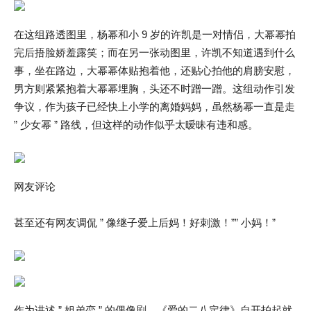
在这组路透图里，杨幂和小 9 岁的许凯是一对情侣，大幂幂拍
完后捂脸娇羞露笑；而在另一张动图里，许凯不知道遇到什么
事，坐在路边，大幂幂体贴抱着他，还贴心拍他的肩膀安慰，
男方则紧紧抱着大幂幂埋胸，头还不时蹭一蹭。这组动作引发
争议，作为孩子已经快上小学的离婚妈妈，虽然杨幂一直是走
” 少女幂 ” 路线，但这样的动作似乎太暧昧有违和感。
网友评论
甚至还有网友调侃 ” 像继子爱上后妈！好刺激！”” 小妈！”
作为讲述 ” 姐弟恋 ” 的偶像剧，《爱的二八定律》自开拍起就