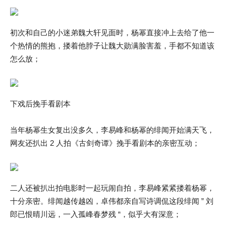
初次和自己的小迷弟魏大轩见面时，杨幂直接冲上去给了他一
个热情的熊抱，搂着他脖子让魏大勋满脸害羞，手都不知道该
怎么放；
下戏后挽手看剧本
当年杨幂生女复出没多久，李易峰和杨幂的绯闻开始满天飞，
网友还扒出 2 人拍《古剑奇谭》挽手看剧本的亲密互动；
二人还被扒出拍电影时一起玩闹自拍，李易峰紧紧搂着杨幂，
十分亲密。绯闻越传越凶，卓伟都亲自写诗调侃这段绯闻 ” 刘
郎已恨晴川远，一入孤峰春梦残 “，似乎大有深意；