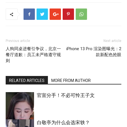
Previous article
Next article
人狗同桌进餐引争议，北京一
iPhone 13 Pro 渲染图曝光：2
餐厅道歉：员工未严格遵守规
款新配色抢眼
则
RELATED ARTICLES
MORE FROM AUTHOR
官宣分手！不必可怜王子文
白敬亭为什么会选宋轶？