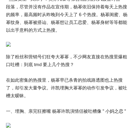
段落，尽管并没有作品在宣传期，杨幂依旧保持着每天上热搜
的频率，最高频时从昨晚到今天上了 6 个热搜。杨幂闺蜜、杨
幂纹身、杨幂被搭讪、杨幂想让员工恋爱、杨幂身材等等都能
以出乎意料的方式上热搜。
除了粉丝和营销号们狂夸大幂幂，不少网友直接在热搜里爆粗
口吐槽：到底 tmd 要上几个热搜？
在如此密集的热搜里，杨幂早已杀青的拍戏路透图也上热搜
了，却引发大量争议。许凯埋胸大幂幂的动作引发争议，被吐
槽太暧昧。
一、埋胸、亲完狂擦嘴 杨幂许凯演情侣被吐槽像 ” 小妈之恋 ”