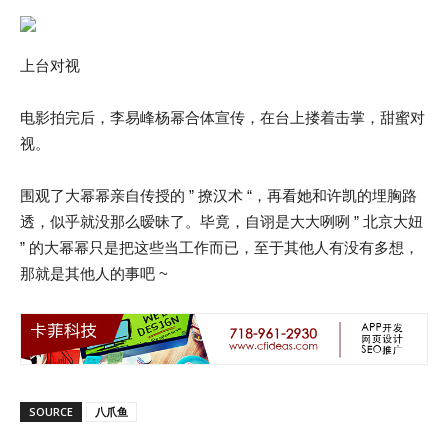
上台对视
电影拍完后，李易峰杨幂合体宣传，在台上搂着击掌，甜蜜对
视。
围观了大幂幂亲自传授的 ” 撩汉术 “，再看她和许凯的埋胸路
透，似乎就没那么暧昧了。毕竟，自诩是大大咧咧 ” 北京大妞
” 的大幂幂只是把这些当工作而已，至于其他人有没有多想，
那就是其他人的事吧 ~
SOURCE
八爪鱼