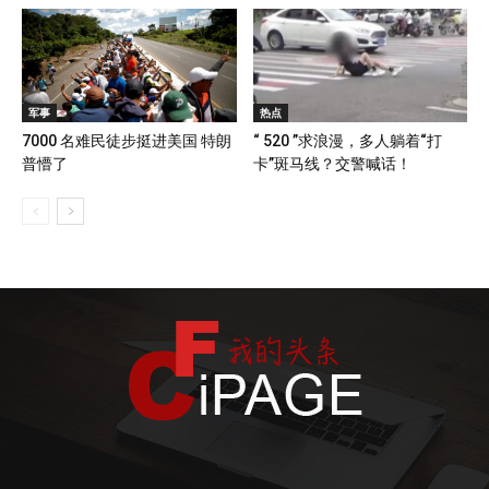
军事
热点
7000 名难民徒步挺进美国 特朗
“ 520 ”求浪漫，多人躺着“打
普懵了
卡”斑马线？交警喊话！