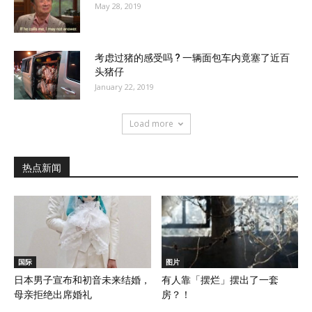
May 28, 2019
考虑过猪的感受吗 ? 一辆面包车内竟塞了近百
头猪仔
January 22, 2019
Load more
热点新闻
国际
图片
日本男子宣布和初音未来结婚，
有人靠「摆烂」摆出了一套
母亲拒绝出席婚礼
房？！