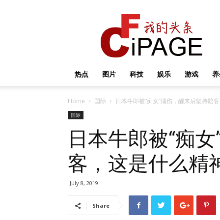
我
的
头
条
热点
图片
科技
娱乐
游戏
养
Home
国际
日本牛郎被“痴女”捅伤，醒来后坚持陪
国际
日本牛郎被“痴女
客，这是什么精
July 8, 2019
Share