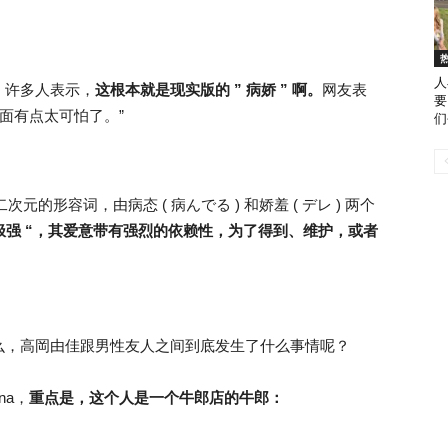
人
，许多人表示，
这根本就是现实版的 ” 病娇 ” 啊。
网友表
要
面有点太可怕了。”
们
元的形容词，由病态 ( 病んでる ) 和娇羞 ( デレ ) 两个
欲极强 “，其爱意带有强烈的依赖性，为了得到、维护，或者
么，高岡由佳跟男性友人之间到底发生了什么事情呢？
na，
重点是，这个人是一个牛郎店的牛郎：