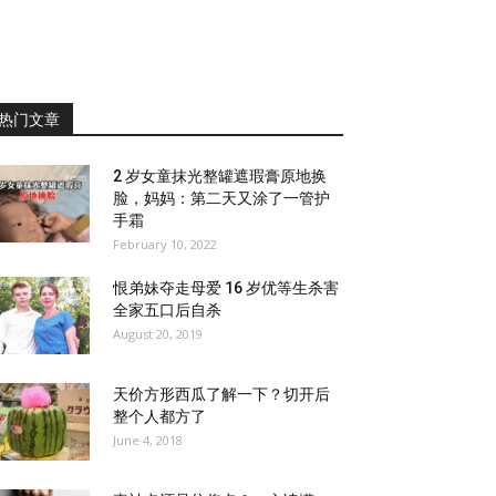
热门文章
2 岁女童抹光整罐遮瑕膏原地换
脸，妈妈：第二天又涂了一管护
手霜
February 10, 2022
恨弟妹夺走母爱 16 岁优等生杀害
全家五口后自杀
August 20, 2019
天价方形西瓜了解一下？切开后
整个人都方了
June 4, 2018