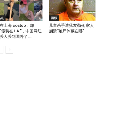
热点
国际
在上海 costco，却
儿童杀手遭狱友勒死 家人
“假装在 LA ”，中国网红
崩溃“她尸体藏在哪”
丢人丢到国外了……