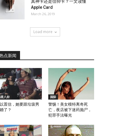
真神卡还是信仰卡？一文读懂
Apple Card
March 26, 2019
Load more
热点新闻
明星八卦
国际
以置信，她要跟垃圾男
警惕！美女模特离奇死
婚了？
亡，夜店被下迷药抛尸，
犯罪手法曝光