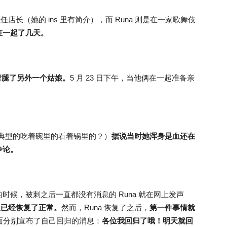
吧担任店长（她的 ins 里有简介），而 Runa 则是在一家歌舞伎
在一起了几天。
劈腿了另外一个姑娘。
5 月 23 日下午，当他俩在一起准备亲
。
（典型的吃着碗里的看着锅里的？）
据说当时她浑身是血还在
争论。
候，被刺之后一直都没有消息的 Runa 就在网上发声
上已经恢复了正常。
然而，Runa 恢复了之后，
第一件事情就
tter 上面分别宣布了自己回归的消息：
各位我回归了哦！明天就回