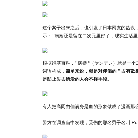
这个案子出来之后，也引发了日本网友的热议
示：” 病娇还是留在二次元里好了，现实生活里
根据维基百科，” 病娇 “（ヤンデレ）就是一个二次
词语构成，
简单来说，就是对伴侣的 ” 占有
是防止失去所爱的人会不择手段。
有人把高岡由佳满身是血的形象做成了漫画那
警方在调查当中发现，受伤的那名男子名叫 Ru