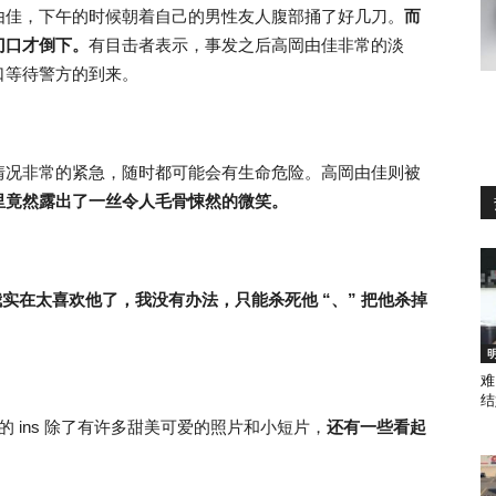
由佳，下午的时候朝着自己的男性友人腹部捅了好几刀。
而
门口才倒下。
有目击者表示，事发之后高岡由佳非常的淡
口等待警方的到来。
情况非常的紧急，随时都可能会有生命危险。高岡由佳则被
里竟然露出了一丝令人毛骨悚然的微笑。
我实在太喜欢他了，我没有办法，只能杀死他 “、” 把他杀掉
难
结
的 ins 除了有许多甜美可爱的照片和小短片，
还有一些看起