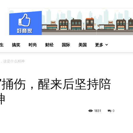
生
搞笑
时尚
财经
国际
美国
更多
客，这是什么精神
”捅伤，醒来后坚持陪
神
1831
0