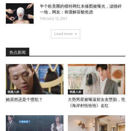
半个欧美圈的模特网红未修图被曝光，滤镜碎
一地，网友：有缓解容貌焦虑
February 12, 2021
Load more
热点新闻
明星八卦
明星八卦
她居然还是个惯犯？
大势男星被曝逼前女友堕胎，凭
《海岸村恰恰恰》走红