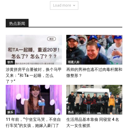
Load more
热点新闻
软件
明星八卦
涉黄拼房平台屡被封，换个马甲
再帅的男神也逃不过肉毒杆菌和
又来：“和 Ta 一起睡，怎么
微整形？
了？”
娱乐
热点
11 年前，“宁坐宝马哭，不坐自
生活用品基本靠偷 同寝室 4 名
行车笑”的女孩，她嫁入豪门了
大一女生被抓