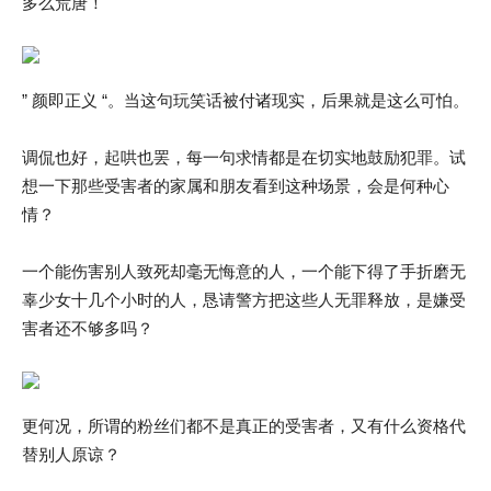
多么荒唐！
” 颜即正义 “。当这句玩笑话被付诸现实，后果就是这么可怕。
调侃也好，起哄也罢，每一句求情都是在切实地鼓励犯罪。试
想一下那些受害者的家属和朋友看到这种场景，会是何种心
情？
一个能伤害别人致死却毫无悔意的人，一个能下得了手折磨无
辜少女十几个小时的人，恳请警方把这些人无罪释放，是嫌受
害者还不够多吗？
更何况，所谓的粉丝们都不是真正的受害者，又有什么资格代
替别人原谅？