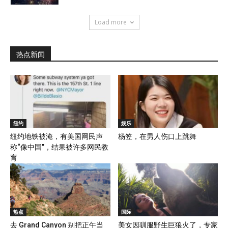
Load more
热点新闻
纽约
娱乐
纽约地铁被淹，有美国网民声
杨笠，在男人伤口上跳舞
称“像中国”，结果被许多网民教
育
热点
国际
去 Grand Canyon 别把正午当
美女因驯服野生巨狼火了，专家