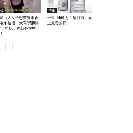
热点
养生
酒白人女子想带狗乘香
一针 1469 万！这目前世界
电车被拒，大骂“滚回中
上最贵的药
”，司机：你就身在中
！