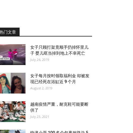
热门文章
女子只顾打架竟顺手扔掉怀里儿
子 婴儿哐当掉到地上不幸死亡
July 24, 2019
女子每月按时领取福利金 却被发
现已经死在浴缸近 9 个月
August 2, 2019
越南疫情严重，耐克鞋可能要断
供了
July 23, 2021
快递小哥 100 多个包裹放路边 5