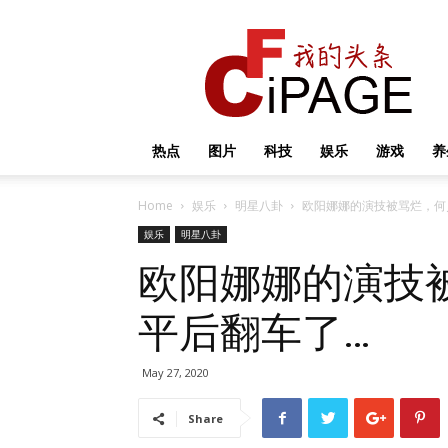
我
的
头
条
热点
图片
科技
娱乐
游戏
养
Home
娱乐
明星八卦
欧阳娜娜的演技被骂烂，何
娱乐
明星八卦
欧阳娜娜的演技
平后翻车了…
May 27, 2020
Share