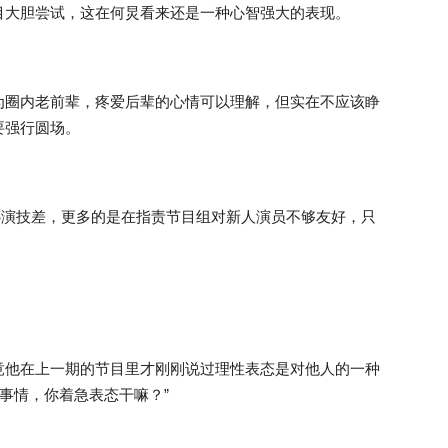
目大胆尝试，这在何炅看来还是一种心智强大的表现。
为圈内老前辈，疼爱后辈的心情可以理解，但实在不应该睁
要强行圆场。
阳娜娜演技差，更多的是在指责节目组对新人演员不够友好，只
竟他在上一期的节目里才刚刚说过理性表态是对他人的一种
事情，你着急表态干嘛？”