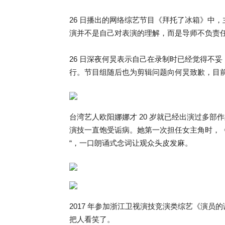
26 日播出的网络综艺节目《拜托了冰箱》中
演并不是自己对表演的理解，而是导师不负责
26 日深夜何炅表示自己在录制时已经觉得不
行。节目组随后也为剪辑问题向何炅致歉，目
台湾艺人欧阳娜娜才 20 岁就已经出演过多
演技一直饱受诟病。她第一次担任女主角时，《是！
“，一口朗诵式念词让观众头皮发麻。
2017 年参加浙江卫视演技竞演类综艺《演员的
把人看笑了。