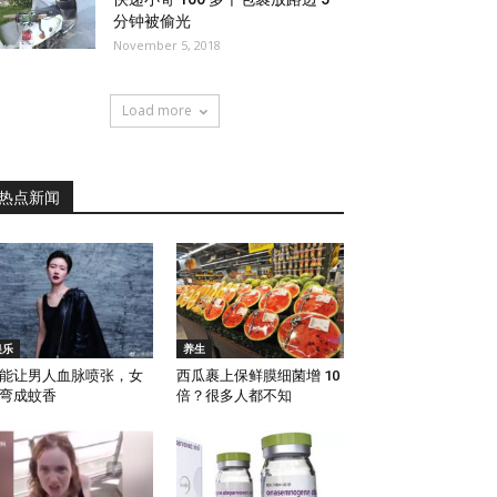
分钟被偷光
November 5, 2018
Load more
热点新闻
娱乐
养生
能让男人血脉喷张，女
西瓜裹上保鲜膜细菌增 10
弯成蚊香
倍？很多人都不知