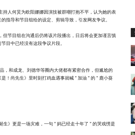
，主持人何炅为欧阳娜娜因演技被群嘲打抱不平，认为她的表
任的指导和节目组给的设定、剪辑导致，引发网友争议。
妥，但节目组在沟通后仍将该片段播出，日后将会更加谨言慎
前节目中已经没有这段争议片段。
部作品，和成龙、刘德华等圈内大佬都有紧密合作，但尴尬的
尚先生》里时刻打鸡血遇事就喊 ” 加油 ” 的 ” 鹿小葵
诞生》更是一场灾难，一句 ” 妈已经走十年了 ” 的哭戏愣是