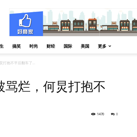
生
搞笑
时尚
财经
国际
美国
更多
炅打抱不平后翻车了…
被骂烂，何炅打抱不
1470
0