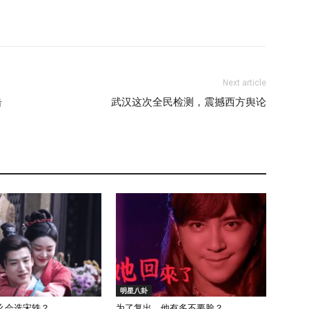
Next article
击
武汉这次全民检测，震撼西方舆论
明星八卦
么会选宋轶？
为了复出，他有多不要脸？