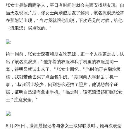
张女士是陕西商洛人，平日有时间时就会去西安找朋友玩。自
当天发现照片后，张女士向亲戚朋友了解到，该名流浪汉经常
在那附近出现，” 当时我就跟他们说，下次遇见的时候，给他
（流浪汉）买点吃的。”
约一周前，张女士深夜和朋友吃完饭，正一个人往家走去，认
出了该名流浪汉，” 他穿着的衣服和我手机里的衣服是同一
套，很明显就认出来了。” 张女士回忆，” 当时他正在翻垃圾
桶，我就带他去买了点面包牛奶。” 期间两人聊起丢手机一
事，” 叔叔话比较少，问到怎么还拍了照片，他说想留个证
据，证明自己没有拿走手机。” 临走时，该流浪汉还叮嘱张女
士 ” 注意安全。”
8 月 29 日，潇湘晨报记者与张女士取得联系时，她再次表达