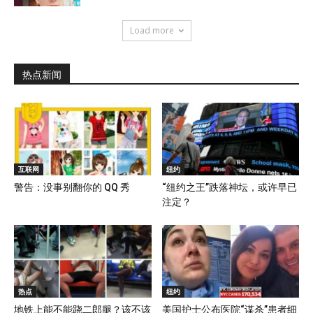
Load more
热点新闻
互联网
纽约
警告：没事别翻你的 QQ 秀
“纽约之王”跌落神坛，或许早已
注定？
热点
纽约
地铁上能不能跷二郎腿？该不该
美国护士公布医院“谋杀”患者细