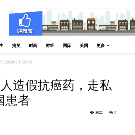
生
搞笑
时尚
财经
国际
美国
更多
到印度再卖给中国患者
这伙人造假抗癌药，走私
国患者
2022
0