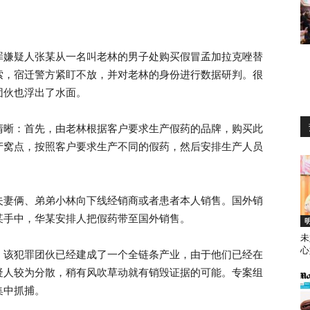
罪嫌疑人张某从一名叫老林的男子处购买假冒孟加拉克唑替
索，宿迁警方紧盯不放，并对老林的身份进行数据研判。很
团伙也浮出了水面。
清晰：首先，由老林根据客户要求生产假药的品牌，购买此
产窝点，按照客户要求生产不同的假药，然后安排生产人员
夫妻俩、弟弟小林向下线经销商或者患者本人销售。国外销
某手中，华某安排人把假药带至国外销售。
未
心
，该犯罪团伙已经建成了一个全链条产业，由于他们已经在
疑人较为分散，稍有风吹草动就有销毁证据的可能。专案组
集中抓捕。