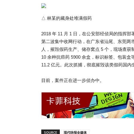
△ 林某的藏身处堆满假药
2018 年 11 月 1 日，在公安部经侦局的指挥
第二波集中收网行动，在广东省汕尾、东莞两市
人，摧毁假药生产、储存窝点 5 个，现场查获
10 余种抗癌药 5900 余盒，标识标签、包装盒
11.2 亿元。此次抓捕，彻底摧毁该类假药国
目前，案件正在进一步侦办中。
SOURCE
现代快报全媒体