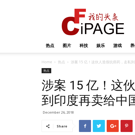
我
的
头
条
热点
图片
科技
娱乐
游戏
养
Home
热点
涉案 15 亿！这伙人造假抗癌药，走私
热点
涉案 15 亿！
到印度再卖给中
December 26, 2018
Share