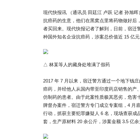
现代快报讯 （通讯员 田廷江 卢跃 记者 孙
抗癌药的生意，他们在黑窝点里将药物做好后
者买回来。现代快报记者了解到，日前，宿迁警
种国外知名企业抗癌药，涉案总价值近 15 亿
△ 林某等人的藏身处堆满了假药
2017 年 7 月以来，宿迁警方通过一个地
癌药，并经他人从国内带至印度药店销售的产
仿制药的患者。由于此案性质极其恶劣，危害十分巨
牌督办案件，宿迁警方专门成立专案组，4 月
行动，抓获主要犯罪嫌疑人 6 名，现场查获成品假药
套，生产原材料 20 余公斤，涉案金额 3.5 亿