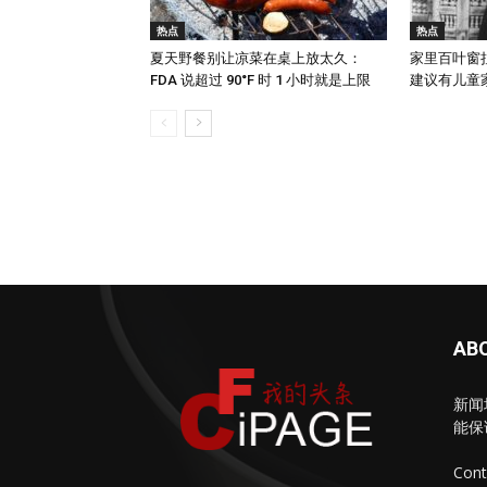
热点
热点
夏天野餐别让凉菜在桌上放太久：
家里百叶窗
FDA 说超过 90°F 时 1 小时就是上限
建议有儿童家庭
AB
新闻
能保
Cont