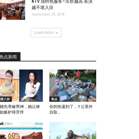
KTV 现特色服务 ! 出价越高 表演
越不堪入目
September 29, 2018
Load more
热点新闻
明星八卦
热点
婚先孕嫁男神，她让林
你的快递到了，1 公里外
如嫉妒得牙痒
自取…