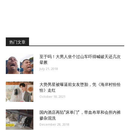
热门文章
至于吗！大男人坐个过山车吓得喊破天还几次
晕厥
July 21, 2018
大势男星被曝逼前女友堕胎，凭《海岸村恰恰
恰》走红
October 18, 2021
国内酒店再陷“床单门” ，带血布草和会所内裤
掺杂混洗
December 28, 2018