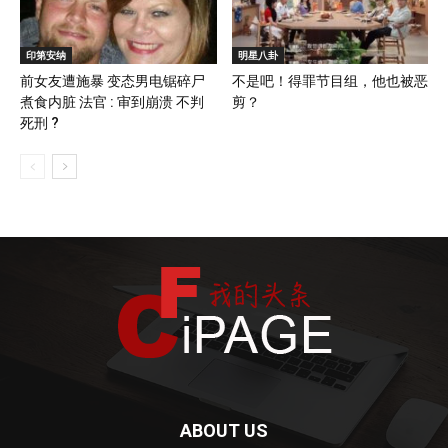
印第安纳
明星八卦
前女友遭施暴 变态男电锯碎尸
不是吧！得罪节目组，他也被恶
煮食内脏 法官 : 审到崩溃 不判
剪？
死刑 ?
ABOUT US