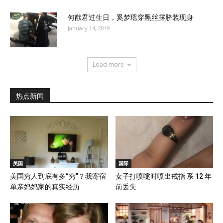
何猷君过生日，奚梦瑶穿黑丝露脐装现身
January 14, 2019
Load more
热点新闻
美国
国际
美国穷人到底有多“穷”？我寄宿
女子打喷嚏时喷出戒指 系 12 年
单亲妈妈家的真实经历
前丢失