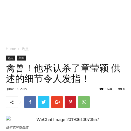
Home
热点
热点
美国
禽兽！他承认杀了章莹颖 供
述的细节令人发指！
June 13, 2019
1648
0
嫌犯克里斯滕森