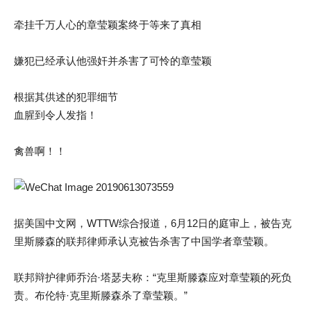
牵挂千万人心的章莹颖案终于等来了真相
嫌犯已经承认他强奸并杀害了可怜的章莹颖
根据其供述的犯罪细节
血腥到令人发指！
禽兽啊！！
据美国中文网，WTTW综合报道，6月12日的庭审上，被告克
里斯滕森的联邦律师承认克被告杀害了中国学者章莹颖。
联邦辩护律师乔治·塔瑟夫称：“克里斯滕森应对章莹颖的死负
责。布伦特·克里斯滕森杀了章莹颖。”