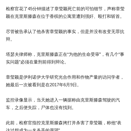
检察官花了45分钟描述了章莹颖死亡前的可怕细节，声称章莹
颖在克里斯滕森在位于香槟的公寓里遭到强奸、殴打和斩首。
尽管被告承认了他杀害章莹颖的事实，但是并没有改变无罪抗
辩。
塔瑟夫律师称，克里斯滕森正在“为他的生命受审”，有几个“事
实问题”必须在量刑前得到辩论。
章莹颖是伊利诺伊大学研究光合作用和作物产量的访问学者，
她最后一次被看到是在2017年6月9日。
监控录像显示，当天她进入一辆据称由克里斯滕森驾驶的汽
车，之后便失踪，尸体也没有找到。
此前，检察官指控克里斯滕森拷打并杀害了章莹颖，称他“表
达过想成为一名杀手的愿望”。