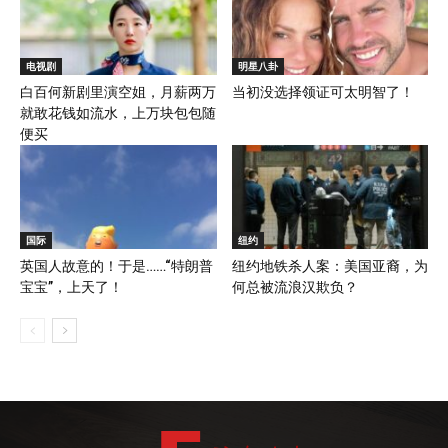
电视剧
明星八卦
白百何新剧里演空姐，月薪两万
当初没选择领证可太明智了！
就敢花钱如流水，上万块包包随
便买
国际
纽约
英国人故意的！于是……“特朗普
纽约地铁杀人案：美国亚裔，为
宝宝”，上天了！
何总被流浪汉欺负？