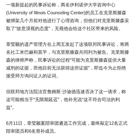
一项新提起的民事诉讼称，两名伊利诺伊大学咨询中心
(University of Illinois Counseling Center)的员工在克里斯滕森
被绑架几个月前对他进行了心理咨询，但他们对克里斯滕森采
取了“故意漠视的态度”，无视他会给这个社区带来的风险。
章莹颖的遗产管理方在上周五发起了这项联邦民事诉讼，将两
名社工米巴赫和莫平，与克里斯滕森共同列为被告。克里斯滕
森的律师声称，民事诉讼的过程“可能为克里斯滕森提供大量
减刑的证据，而他目前无法获得这些证据”，即迄今为止拒绝
接受辩方询问证人的证词。
但联邦地方法院法官詹姆斯·沙迪德迅速否决了这一请求，称
这可能相当于“无限期延迟”，他补充说“这不符合司法的利
益”。
6月11日，章莹颖案陪审团遴选工作完成，最终敲定12名正式
陪审团员和6名替补成员。