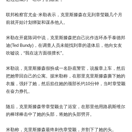
联邦检察官尤金·米勒表示，克里斯滕森在见到章莹颖几个月
前就开始计划绑架和谋杀他人。
米勒在开庭陈词中说，克里斯滕森把自己比作连环杀手泰德邦
迪(Ted Bundy)，在调查人员未能找到章的遗体后，他向女友
吹嘘说，“我在这方面很擅长”。
米勒说，克里斯滕森假扮成一名卧底警官，说服章上车，然后
把她带回自己的公寓。据米勒称，在那里克里斯滕森撕下她的
衣服，强奸了她，然后掐住她的颈部长约10分钟，当时章莹颖
在奋力挣扎。
随后，克里斯滕森带章莹颖去了浴室，在那里他用路易斯维尔
的棒球棒击中了她的头部，将她的头部劈开。
米勒称，克里斯滕森最终刺伤章莹颖，并割下了她的头。