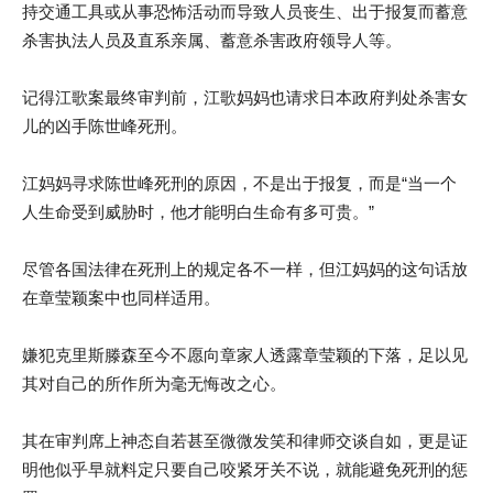
持交通工具或从事恐怖活动而导致人员丧生、出于报复而蓄意
杀害执法人员及直系亲属、蓄意杀害政府领导人等。
记得江歌案最终审判前，江歌妈妈也请求日本政府判处杀害女
儿的凶手陈世峰死刑。
江妈妈寻求陈世峰死刑的原因，不是出于报复，而是“当一个
人生命受到威胁时，他才能明白生命有多可贵。”
尽管各国法律在死刑上的规定各不一样，但江妈妈的这句话放
在章莹颖案中也同样适用。
嫌犯克里斯滕森至今不愿向章家人透露章莹颖的下落，足以见
其对自己的所作所为毫无悔改之心。
其在审判席上神态自若甚至微微发笑和律师交谈自如，更是证
明他似乎早就料定只要自己咬紧牙关不说，就能避免死刑的惩