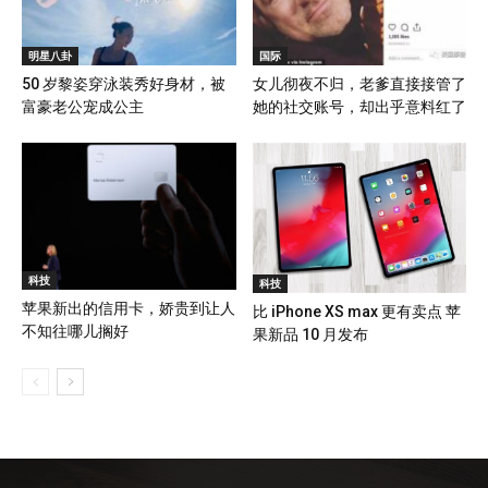
明星八卦
国际
50 岁黎姿穿泳装秀好身材，被
女儿彻夜不归，老爹直接接管了
富豪老公宠成公主
她的社交账号，却出乎意料红了
科技
科技
苹果新出的信用卡，娇贵到让人
比 iPhone XS max 更有卖点 苹
不知往哪儿搁好
果新品 10 月发布