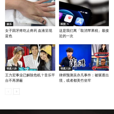
娱乐
科技
女子因牙疼吃止疼药 血液呈现
这是我们离「取消苹果税」最接
蓝色
近的一次
明星八卦
明星八卦
王力宏事业已解除危机？音乐平
律师预测吴亦凡事件：被驱逐出
台不再屏蔽
境，或者都美竹坐牢