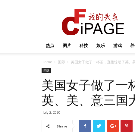
我
的
头
条
热点
图片
科技
娱乐
游戏
养
Home
国际
美国女子做了一杯茶，直接惊动了英、美
国际
美国女子做了一
英、美、意三国大
July 2, 2020
Share