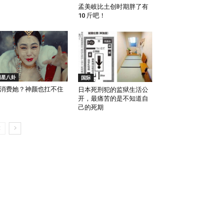
孟美岐比土创时期胖了有
10 斤吧！
明星八卦
国际
消费她？神颜也扛不住
日本死刑犯的监狱生活公
开，最痛苦的是不知道自
己的死期