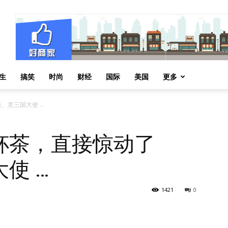
生
搞笑
时尚
财经
国际
美国
更多
、意三国大使 …
杯茶，直接惊动了
使 …
1421
0