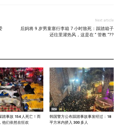
Next article
爱
后妈将 9 岁男童塞行李箱 7 小时致死：踩踏箱子
还往里灌热风，这是在 ” 管教 “??
国际
踏事故 154 人死亡！而
韩国警方公布踩踏事故事发经过：18
，他们依然在狂欢
平方米内挤入 300 多人