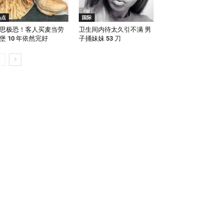
热点
国际
思极恐！客人买麦当劳
卫生间内待太久引不满 男
堡 10 年依然完好
子捅妹妹 53 刀