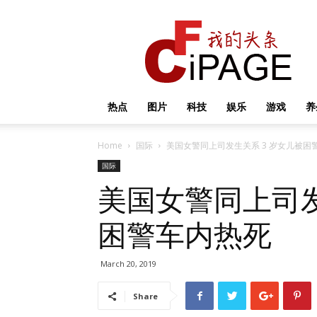
我
的
头
条
热点
图片
科技
娱乐
游戏
养
Home
国际
美国女警同上司发生关系 3 岁女儿被困
国际
美国女警同上司发
困警车内热死
March 20, 2019
Share