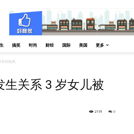
生
搞笑
时尚
财经
国际
美国
更多
警车内热死
生关系 3 岁女儿被
2119
0