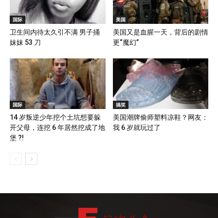
国际
美国
卫生间内待太久引不满 男子捅
美国又是血腥一天，背后的剧情
妹妹 53 刀
更“魔幻”
国际
搞笑
14 岁叛逆少年挖个土坑想要躲
美国潮牌偷师塑料凉鞋？网友：
开父母，连挖 6 年居然挖成了地
我 6 岁就玩过了
堡 ?!