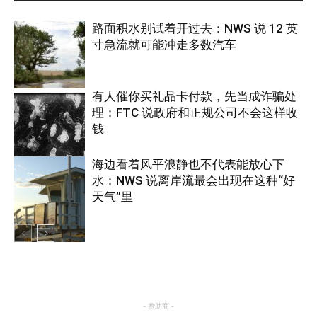
路面积水别试着开过去：NWS 说 12 英
寸急流就可能冲走多数汽车
有人催你买礼品卡付款，先当成诈骗处
理：FTC 说政府和正规公司不会这样收
热点
钱
海边看着风平浪静也不代表能放心下
水：NWS 说离岸流最会出现在这种“好
美国
天气”里
热点
- 赞助商 -