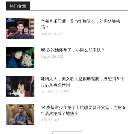
热门文章
当完音乐导师，又当街舞队长，刘宪华够格
吗？
August 23, 2021
68 岁的她怀孕了，小男友却不认？
August 20, 2021
嫌胸太大，美女歌手忍剧痛缩胸，没想到 9 个
月后又再次长回
September 4, 2021
14 岁叛逆少年挖个土坑想要躲开父母，连挖 6
年居然挖成了地堡 ?!
May 28, 2021