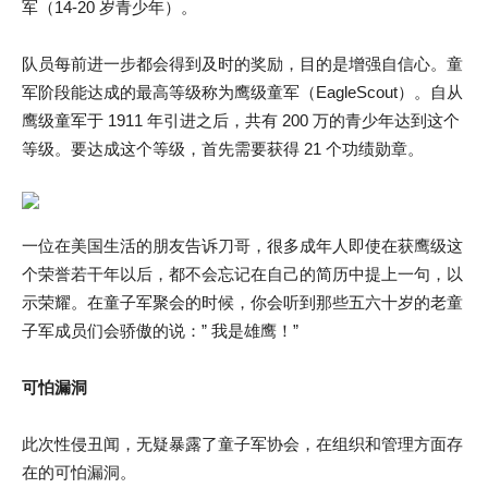
军（14-20 岁青少年）。
队员每前进一步都会得到及时的奖励，目的是增强自信心。童
军阶段能达成的最高等级称为鹰级童军（EagleScout）。自从
鹰级童军于 1911 年引进之后，共有 200 万的青少年达到这个
等级。要达成这个等级，首先需要获得 21 个功绩勋章。
一位在美国生活的朋友告诉刀哥，很多成年人即使在获鹰级这
个荣誉若干年以后，都不会忘记在自己的简历中提上一句，以
示荣耀。在童子军聚会的时候，你会听到那些五六十岁的老童
子军成员们会骄傲的说：” 我是雄鹰！”
可怕漏洞
此次性侵丑闻，无疑暴露了童子军协会，在组织和管理方面存
在的可怕漏洞。