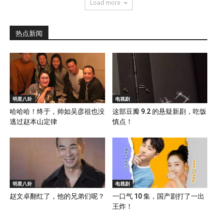
Load more
热点新闻
明星八卦
电视剧
哈哈哈！终于，帅如吴彦祖也没
这部豆瓣 9.2 的悬疑新剧，吃饭
逃过赵本山定律
慎点！
明星八卦
电视剧
赵文卓翻红了，他的兄弟们呢？
一口气 10 集，国产剧打了一出
王炸！