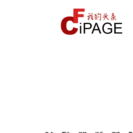
我
的
头
条