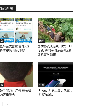
热点新闻
热点
国际
鱼平台卖家出售真人妇
国防参谋长坠机 印媒：印
检查视频 现已下架
度总理莫迪和防长已听取
坠机事故简报
热点
科技
领巾印万达广告 校长被
iPhone 迎史上最大优惠，
内严重警告
满满的套路