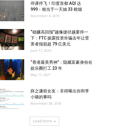
停课停飞！印度首都 AQI 达
999：相当于一天抽 33 根烟
November 4, 2019
“稳赚高回报”越像捷径越要停一
下：FTC 披露投资诈骗去年让受
害者报损超 79 亿美元
June 17, 2026
“香港最美男神”：隐藏富豪身份在
娱乐圈打工 23 年
May 17, 2021
薛之谦前女友：非得曝出你和李
小璐的事吗
November 28, 2018
Load more