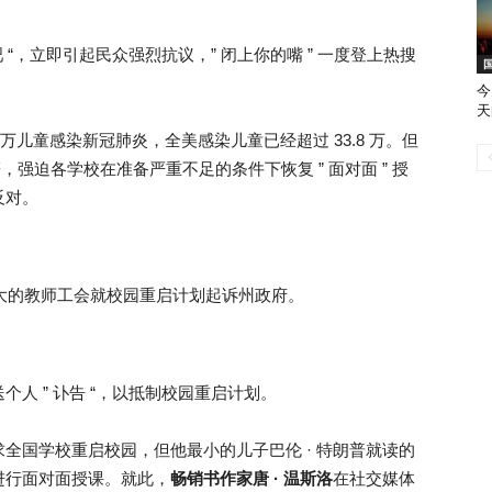
 “，立即引起民众强烈抗议，” 闭上你的嘴 ” 一度登上热搜
今
天
 万儿童感染新冠肺炎，全美感染儿童已经超过 33.8 万。但
辞，强迫各学校在准备严重不足的条件下恢复 ” 面对面 ” 授
反对。
大的教师工会就校园重启计划起诉州政府。
人 ” 讣告 “，以抵制校园重启计划。
全国学校重启校园，但他最小的儿子巴伦 · 特朗普就读的
进行面对面授课。就此，
畅销书作家唐 · 温斯洛
在社交媒体