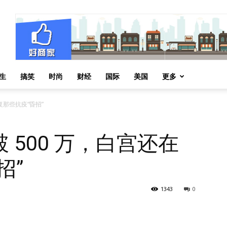
生
搞笑
时尚
财经
国际
美国
更多
复那些抗疫“昏招”
 500 万，白宫还在
招”
1343
0