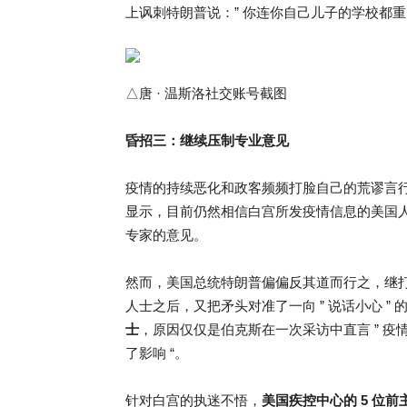
上讽刺特朗普说：” 你连你自己儿子的学校都
△唐 · 温斯洛社交账号截图
昏招三：继续压制专业意见
疫情的持续恶化和政客频频打脸自己的荒谬言
显示，目前仍然相信白宫所发疫情信息的美国
专家的意见。
然而，美国总统特朗普偏偏反其道而行之，继打
人士之后，又把矛头对准了一向 ” 说话小心 ” 
士
，原因仅仅是伯克斯在一次采访中直言 ” 
了影响 “。
针对白宫的执迷不悟，
美国疾控中心的 5 位前