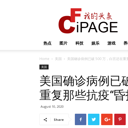
我
的
头
条
热点
图片
科技
娱乐
游戏
养
Home
美国
美国确诊病例已破 500 万，白宫还在重
美国
美国确诊病例已破
重复那些抗疫“昏
August 10, 2020
Share