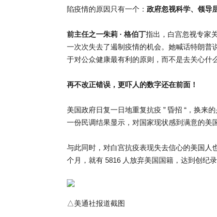
陷疫情的原因只有一个：
政府忽视科学、领导
前主任之一朱莉 · 格伯丁
指出，白宫忽视专家关于
一次次失去了遏制疫情的机会。她喊话特朗普说
于对公众健康最有利的原则，而不是去关心什么
再不改正错误，更吓人的数字还在前面！
美国政府日复一日地重复抗疫 ” 昏招 “，换来的
一份民调结果显示，对国家现状感到满意的美国人只占
与此同时，对白宫抗疫表现失去信心的美国人也越
个月，就有 5816 人放弃美国国籍，达到创纪
△美通社报道截图