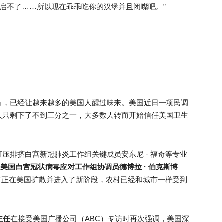
重启不了……所以现在乖乖吃你的汉堡并且闭嘴吧。”
行，已经让越来越多的美国人醒过味来。美国近日一项民调
人只剩下了不到三分之一，大多数人转而开始信任美国卫生
压排挤白宫新冠肺炎工作组关键成员安东尼 · 福奇等专业
的
美国白宫冠状病毒应对工作组协调员德博拉 · 伯克斯博
疫情正在美国扩散并进入了新阶段，农村已经和城市一样受到
主任
在接受美国广播公司（ABC）专访时再次强调，美国深