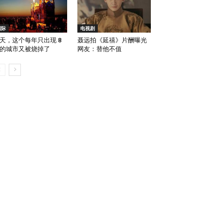
国际
电视剧
天，这个每年只出现 8
聂远拍《延禧》片酬曝光
的城市又被烧掉了
网友：替他不值