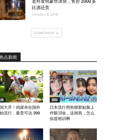
老外发明豪华冰块，售价 2000 多
比酒还贵
October 8, 2018
Load more
热点新闻
搞笑
国际
洞大开！鸡尿布在国外
日本流行用热熔胶贴脸上
始流行，最贵可达 200
作眼泪妆，这画风，怎么
似曾相识啊