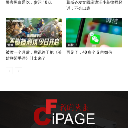
警察黑白通吃，贪污 10 亿！
葛斯齐发文回应遭汪小菲律师起
诉：不会出庭
游戏
科技
被喷一个月后，腾讯终于把《英
再见了，40 多个 G 的微信
雄联盟手游》吐出来了