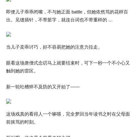
即便儿子乖乖闭嘴，不与她正面 battle，但她依然骂的花样百
出。见缝插针，不带脏字，就连台词也不带重样的 …
当儿子卖乖讨巧，好不容易把她的注意力拉走。
眼看这场唐僧式念叨马上就要结束时，可下一秒一个不小心又
触到她的雷区。
新一轮吐槽猝不及防的又开始了——
这场戏真的看得人一个哆嗦，完全梦回当年读书之时在父母面
前挨骂的时刻。