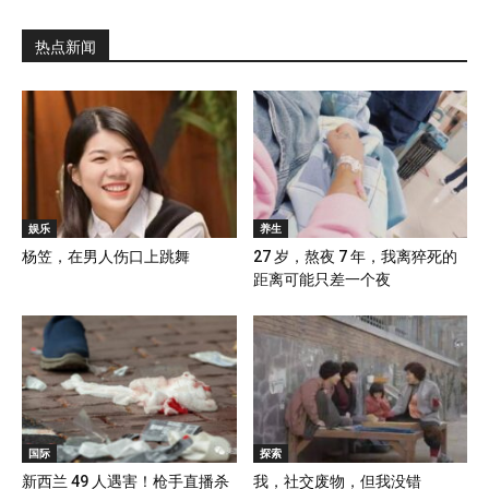
热点新闻
娱乐
养生
杨笠，在男人伤口上跳舞
27 岁，熬夜 7 年，我离猝死的
距离可能只差一个夜
国际
探索
新西兰 49 人遇害！枪手直播杀
我，社交废物，但我没错