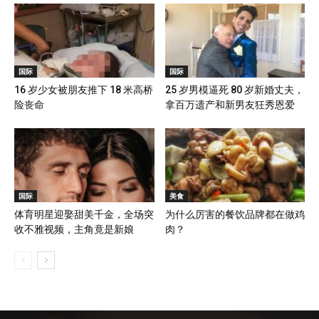
国际
国际
16 岁少女被朋友推下 18 米高桥
25 岁男模逼死 80 岁新婚丈夫，
险丧命
拿百万遗产和新男友狂秀恩爱
国际
美食
体育明星迎娶甜美千金，全场突
为什么厉害的餐饮品牌都在做鸡
收不雅视频，主角竟是新娘
肉？