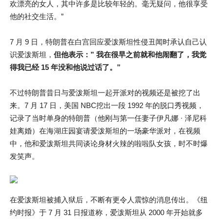
欢漂亮的女人，其中许多是比较年轻的。毫无疑问，他很享受
他的社交生活。”
7 月 9 日，特朗普在白宫回应爱泼斯坦性侵丑闻时承认自己认
识爱泼斯坦，
但他表示：” 我在很早之前就和他闹翻了，我觉
得我已经 15 年没和他说过话了。”
不过特朗普昔日与爱泼斯坦一起开派对的视频还是被挖了出
来。7 月 17 日，美国 NBC挖出一段 1992 年的脱口秀视频，
记录了当时单身的特朗普（他刚与第一任妻子伊凡娜 · 泽尼科
娃离婚）在海湖庄园宴请爱泼斯坦的一场豪华派对，在视频
中，他和爱泼斯坦共同谈论身材火辣的啦啦队女孩，时不时爆
发笑声。
在爱泼斯坦被捕入狱后，不断有更令人震惊的消息传出。《纽
约时报》于 7 月 31 日报道称，爱泼斯坦从 2000 年开始就多