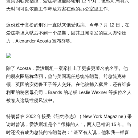
监禁的联邦指控，爱泼斯坦最终领刑 13 个月，但他每周有六
天时间可以依照工作释放方案在他的办公室里工作。
这份过于宽松的刑罚一直以来饱受诟病。今年 7 月 12 日，在
爱泼斯坦入狱后不到一个星期，因其丑闻引发的巨大舆论压
力，Alexander Acosta 宣布辞职。
除了 Acosta，爱泼斯坦一案牵扯出了更多更著名的名字。他
的朋友圈堪称华丽，曾与美国现任总统特朗普、前总统克林
顿、英国的安德鲁王子等人交好。在他被捕入狱后，还有维多
利亚的秘密母公司 L Brands 的老板 Leslie Wexner 等多位名人
被卷入这场性侵风波中。
特朗普在 2002 年接受《纽约杂志》 ( New York Magazine ) 采
访时曾说，爱泼斯坦是个 ” 很棒的人 “，两人已相识 15 年。当
时还没有成为总统的特朗普说：” 甚至有人说，他和我一样喜