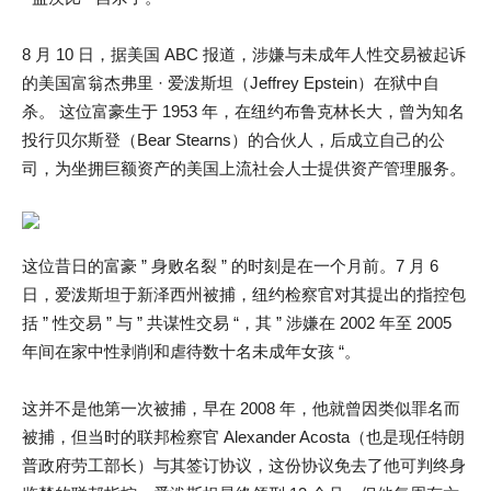
8 月 10 日，据美国 ABC 报道，涉嫌与未成年人性交易被起诉
的美国富翁杰弗里 · 爱泼斯坦（Jeffrey Epstein）在狱中自
杀。 这位富豪生于 1953 年，在纽约布鲁克林长大，曾为知名
投行贝尔斯登（Bear Stearns）的合伙人，后成立自己的公
司，为坐拥巨额资产的美国上流社会人士提供资产管理服务。
这位昔日的富豪 ” 身败名裂 ” 的时刻是在一个月前。7 月 6
日，爱泼斯坦于新泽西州被捕，纽约检察官对其提出的指控包
括 ” 性交易 ” 与 ” 共谋性交易 “，其 ” 涉嫌在 2002 年至 2005
年间在家中性剥削和虐待数十名未成年女孩 “。
这并不是他第一次被捕，早在 2008 年，他就曾因类似罪名而
被捕，但当时的联邦检察官 Alexander Acosta（也是现任特朗
普政府劳工部长）与其签订协议，这份协议免去了他可判终身