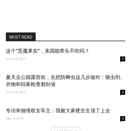
MUST READ
这个“恶魔果实”，美国能带头不吃吗？
June 24, 2021
0
夏天去公园露营前，先把防蜱虫这几步做对：驱虫剂、
衣物和回家检查都别省
June 16, 2026
0
专访奔驰维权女车主：我被大家硬生生顶了上去
May 4, 2019
0