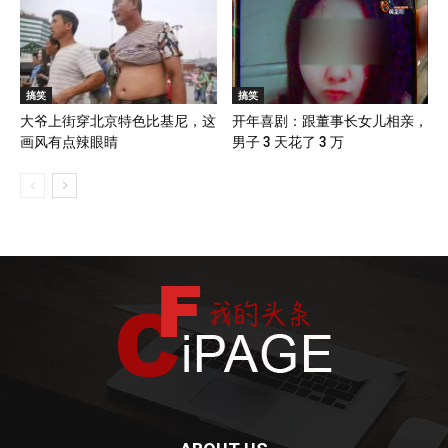
搞笑
搞笑
大爷上街穿北京特色比基尼，这
开年喜剧：跟董事长女儿相亲，
画风有点辣眼睛
男子 3 天花了 3 万