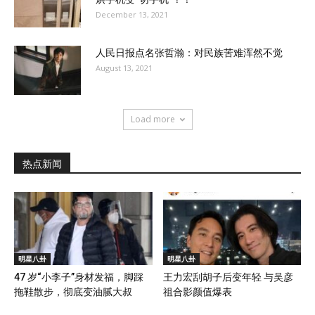
December 13, 2021
人民日报点名张哲瀚：对民族苦难浑然不觉
August 13, 2021
Load more
热点新闻
明星八卦
明星八卦
47 岁“小李子”身材发福，脚踩
王力宏刮胡子后变年轻 与吴彦
拖鞋散步，彻底变油腻大叔
祖合影颜值爆表