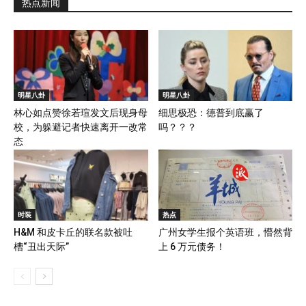
热点新闻
明星八卦
明星八卦
林心如点赞徐若瑄发文后现身母
细思极恐：德普到底赢了
校，为躲避记者快速离开一改常
吗？？？
态
时装
热点
H&M 和皮卡丘的联名款被吐
广州女学生报个英语班，懵然背
槽“丑出天际”
上 6 万元债务！