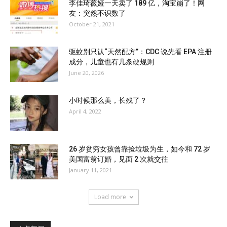
李佳琦薇娅一天卖了 189 亿，淘宝崩了！网
友：突然不识数了
October 21, 2021
驱蚊别只认“天然配方”：CDC 说先看 EPA 注册
成分，儿童也有几条硬规则
June 20, 2026
小时候那么美，长残了？
April 4, 2022
26 岁贫穷女孩曾靠捡垃圾为生，如今和 72 岁
美国富翁订婚，见面 2 次就交往
January 11, 2021
Load more