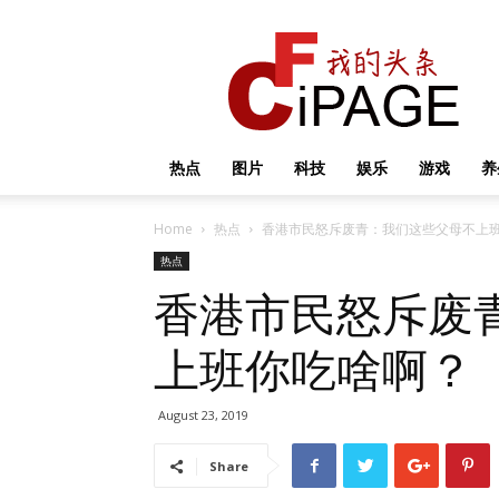
我
的
头
条
热点
图片
科技
娱乐
游戏
养
Home
热点
香港市民怒斥废青：我们这些父母不上
热点
香港市民怒斥废
上班你吃啥啊？
August 23, 2019
Share