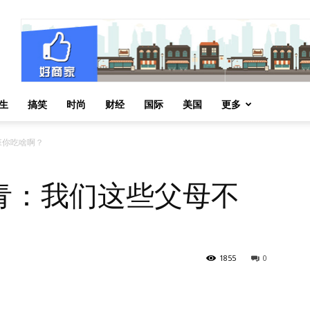
生
搞笑
时尚
财经
国际
美国
更多
班你吃啥啊？
青：我们这些父母不
1855
0