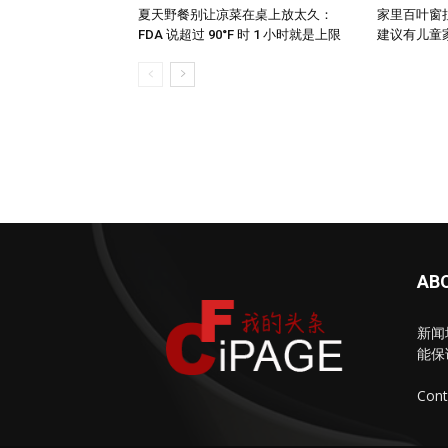
夏天野餐别让凉菜在桌上放太久：
家里百叶窗
FDA 说超过 90°F 时 1 小时就是上限
建议有儿童家庭
AB
新闻
能保
Cont