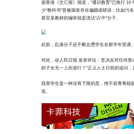
据香港《文汇报》报道，“通识教育”已推行 1
少“教科书”曾被揭发存在偏颇或错误：比如污
甚至某教材的编审就是违法“占中”分子。
此前，乱港分子还不断怂恿学生在新学年罢课
对此，@人民日报 发表评论：坚决反对任何形
的子女无一上街游行？”正义人士日前的追问，
戕害学生是一种没有下限的恶，绝不容菁菁校
送。