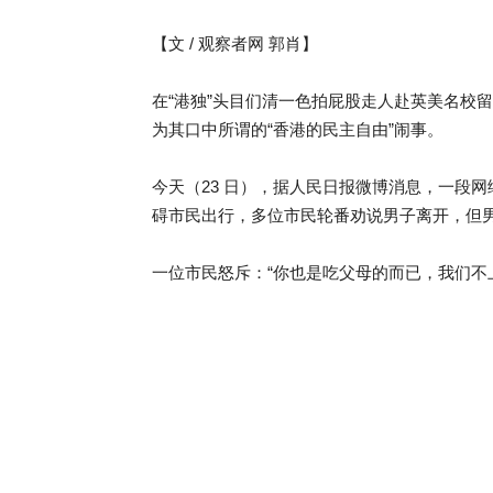
【文 / 观察者网 郭肖】
在“港独”头目们清一色拍屁股走人赴英美名校
为其口中所谓的“香港的民主自由”闹事。
今天（23 日），据人民日报微博消息，一段
碍市民出行，多位市民轮番劝说男子离开，但
一位市民怒斥：“你也是吃父母的而已，我们不上班