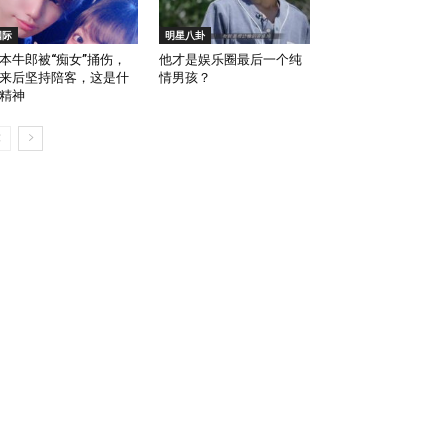
国际
明星八卦
本牛郎被“痴女”捅伤，
他才是娱乐圈最后一个纯
来后坚持陪客，这是什
情男孩？
精神