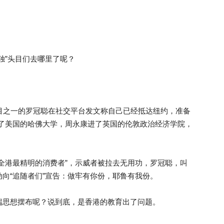
独”头目们去哪里了呢？
独”头目之一的罗冠聪在社交平台发文称自己已经抵达纽约，准备
琦进了美国的哈佛大学，周永康进了英国的伦敦政治经济学院，
全港最精明的消费者”，示威者被拉去无用功，罗冠聪，叫
向“追随者们”宣告：做牢有你份，耶鲁有我份。
端思想摆布呢？说到底，是香港的教育出了问题。