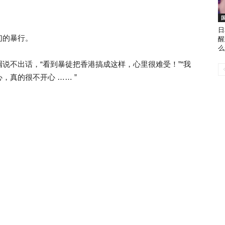
日
们的暴行。
醒
么
说不出话，“看到暴徒把香港搞成这样，心里很难受！”“我
真的很不开心 …… ”