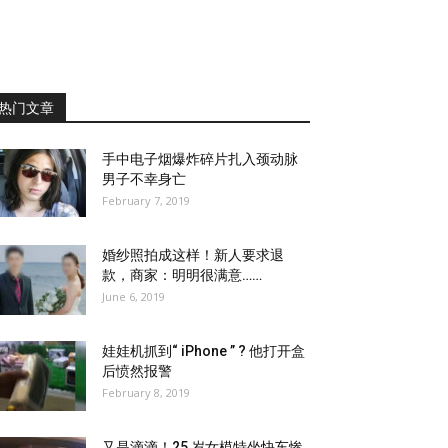
热门文章
手中电子烟爆炸碎片扎入颈动脉
男子不幸身亡
February 7, 2019
婚纱照拍成这样！新人要求退
款，商家：明明很满意……
June 6, 2019
娃娃机抓到“ iPhone ” ? 他打开盒
后愤然报警
February 8, 2019
又是滴滴！25 岁女模特坐快车惨