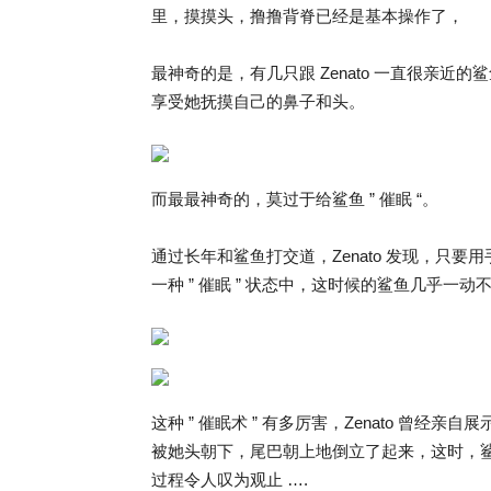
里，摸摸头，撸撸背脊已经是基本操作了，
最神奇的是，有几只跟 Zenato 一直很亲近的
享受她抚摸自己的鼻子和头。
而最最神奇的，莫过于给鲨鱼 ” 催眠 “。
通过长年和鲨鱼打交道，Zenato 发现，只
一种 ” 催眠 ” 状态中，这时候的鲨鱼几乎一动
这种 ” 催眠术 ” 有多厉害，Zenato 曾
被她头朝下，尾巴朝上地倒立了起来，这时，鲨
过程令人叹为观止 ….