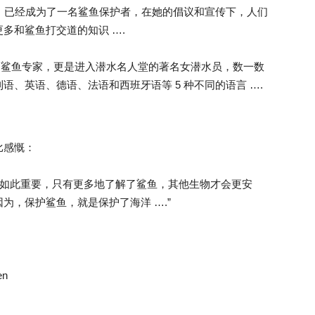
者 “，已经成为了一名鲨鱼保护者，在她的倡议和宣传下，人们
多和鲨鱼打交道的知识 ….
享誉世界的鲨鱼专家，更是进入潜水名人堂的著名女潜水员，数一数
、英语、德语、法语和西班牙语等 5 种不同的语言 ….
比感慨：
是如此重要，只有更多地了解了鲨鱼，其他生物才会更安
为，保护鲨鱼，就是保护了海洋 ….”
en