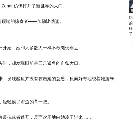
enat 仿佛打开了新世界的大门。
奶
链顶端的掠食者——加勒比礁鲨。
的
很
了
过一开始，她和大多数人一样不敢随便靠近 ….
她回头时，却发现眼前是三只鲨鱼的血盆大口。
静下来，发现鲨鱼并没有攻击她的意思，反而好奇地绕着她游来
去，轻轻摸了鲨鱼的背一把。
没有反抗或者逃开，反而欢乐地向她凑了过来 …..