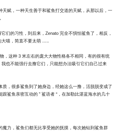
有一种天赋，一种天生善于和鲨鱼打交道的天赋，从那以后，一
，
们的习性，到后来，Zenato 完全不惧怕鲨鱼了，相反，
喵，简直不要太萌 …..
物，这种 3 米左右的庞大大物性格各不相同，有的很有统
，我也不能强行去撸它们，只能想办法吸引它们自己过来
吸鲨体质，很多鲨鱼到了她身边，经她这么一撸，活脱脱变成了
了能跟鲨鱼亲密互动的 ” 鲨语者 “，在加勒比湛蓝海水的几十
神奇的魔力，鲨鱼们都无比享受她的抚摸，每次她钻到鲨鱼群