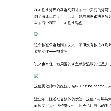
在加勒比海巴哈马群岛附近的一个美丽的海湾
到了海床上面，不一会儿，她的周围很快聚集
里的海中霸王——加勒比礁鲨！
这个被鲨鱼群包围的女人，不但没有被近在咫
做的动作——撸鲨鱼。
说来也奇怪，她周围的鲨鱼就像温顺的汪星人，
这位勇敢帅气的姐姐，名叫 Cristina Zenat
近些年，随着社交媒体的发达，这位 ” 与鲨共
而改变了人生的传奇女性，同样也用自己的努力