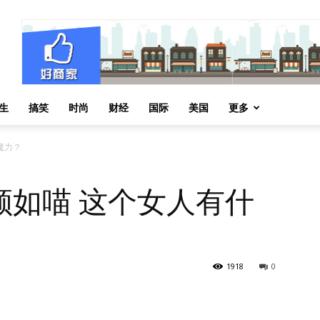
生
搞笑
时尚
财经
国际
美国
更多
魔力？
顺如喵 这个女人有什
1918
0