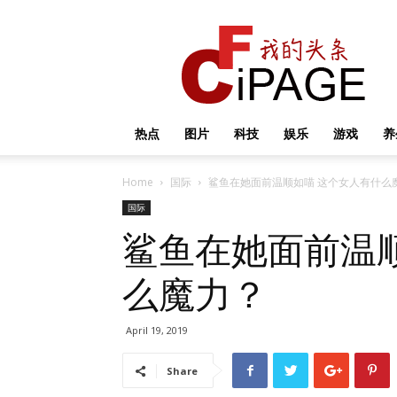
我
的
头
条
热点
图片
科技
娱乐
游戏
养
Home
国际
鲨鱼在她面前温顺如喵 这个女人有什么
国际
鲨鱼在她面前温
么魔力？
April 19, 2019
Share