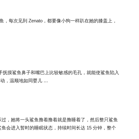
鲨鱼，每次见到 Zenato，都要像小狗一样趴在她的膝盖上，
要用手抚摸鲨鱼鼻子和嘴巴上比较敏感的毛孔，就能使鲨鱼陷入
不动，温顺地如同婴儿 …
经亲自展示过，她将一头鲨鱼撸着撸着就是撸睡着了，然后整只鲨鱼
鱼会进入暂时的睡眠状态，持续时间长达 15 分钟，整个