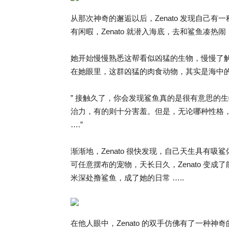
从那次神奇的邂逅以后，Zenato 发现自己
有闲暇，Zenato 就潜入海底，去和鲨鱼凑热闹
她开始慢慢熟悉这帮看似凶猛的生物，慢慢了解它
在她眼里，这群凶猛的肉食动物，其实是海中的大
” 接触久了，你会发现鲨鱼真的是很有意思的生
治力，有的则十分害羞。但是，无论哪种性格
….”
渐渐地，Zenato 很快发现，自己天生具有
可任意摆布的宠物，天长日久，Zenato 变成
米深处撸鲨鱼，成了她的日常 …..
在他人眼中，Zenato 的双手仿佛有了一种