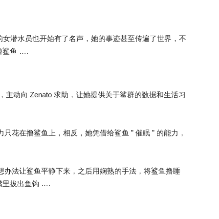
群臣服的女潜水员也开始有了名声，她的事迹甚至传遍了世界，不
鲨鱼 ….
，主动向 Zenato 求助，让她提供关于鲨群的数据和生活习
力只花在撸鲨鱼上，相反，她凭借给鲨鱼 ” 催眠 ” 的能力，
会先想办法让鲨鱼平静下来，之后用娴熟的手法，将鲨鱼撸睡
里拔出鱼钩 ….