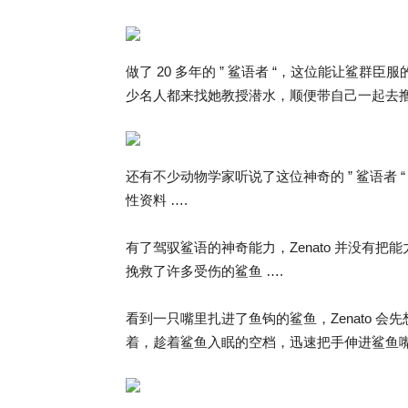
做了 20 多年的 ” 鲨语者 “，这位能让鲨
少名人都来找她教授潜水，顺便带自己一起去撸
还有不少动物学家听说了这位神奇的 ” 鲨语者 “
性资料 ….
有了驾驭鲨语的神奇能力，Zenato 并没有把能
挽救了许多受伤的鲨鱼 ….
看到一只嘴里扎进了鱼钩的鲨鱼，Zenato 
着，趁着鲨鱼入眠的空档，迅速把手伸进鲨鱼嘴