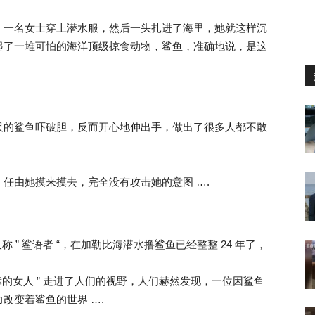
，一名女士穿上潜水服，然后一头扎进了海里，她就这样沉
起了一堆可怕的海洋顶级掠食动物，鲨鱼，准确地说，是这
尺的鲨鱼吓破胆，反而开心地伸出手，做出了很多人都不敢
任由她摸来摸去，完全没有攻击她的意图 ….
o，人称 ” 鲨语者 “，在加勒比海潜水撸鲨鱼已经整整 24 年了，
舞的女人 ” 走进了人们的视野，人们赫然发现，一位因鲨鱼
改变着鲨鱼的世界 ….