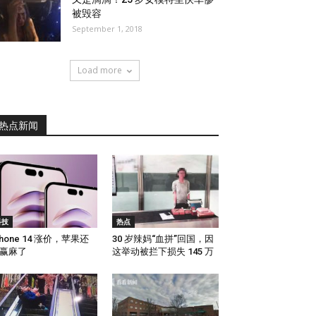
被毁容
September 1, 2018
Load more
热点新闻
科技
热点
Phone 14 涨价，苹果还
30 岁辣妈“血拼”回国，因
赢麻了
这举动被拦下损失 145 万