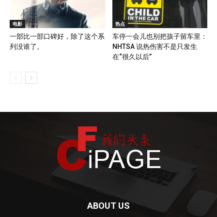
电影
热点
一部比一部口碑好，除了这个系
车停一会儿也别把孩子留车里：
列没谁了。
NHTSA 说热伤害不是只发生
在“很久以后”
ABOUT US