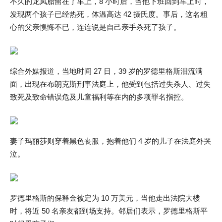
不久的龙凤胎留在了车上，8 小时后，当他下班回到车上时，
发现两个孩子已经热死，体温高达 42 摄氏度。事后，这名粗
心的父亲懊悔不已，连连说是自己亲手杀死了孩子。
综合外媒报道，当地时间 27 日，39 岁的罗德里格斯泪流满
面，出现在布朗克斯刑事法庭上，他受到包括过失杀人、过失
致死及致命错误危及儿童福利等在内的多项罪名指控。
妻子玛丽莎则穿着黑色丧服，抱着他们 4 岁的儿子在法庭外哭
泣。
罗德里格斯的保释金被定为 10 万美元，当他走出法院大楼
时，将近 50 名亲友都到场支持。邻居们表示，罗德里格斯平