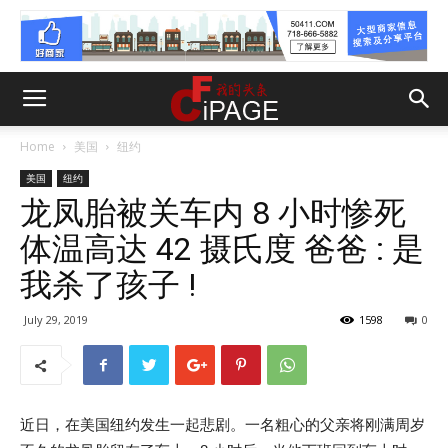
Home
美国
纽约
美国
纽约
龙凤胎被关车内 8 小时惨死
体温高达 42 摄氏度 爸爸 : 是
我杀了孩子 !
July 29, 2019
1598
0
近日，在美国纽约发生一起悲剧。一名粗心的父亲将刚满周岁