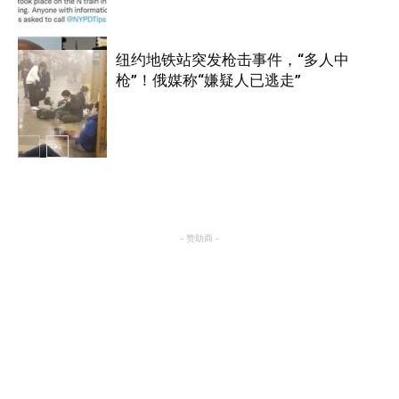
纽约
纽约地铁站突发枪击事件，“多人中
枪”！俄媒称“嫌疑人已逃走”
纽约
纽约
- 赞助商 -