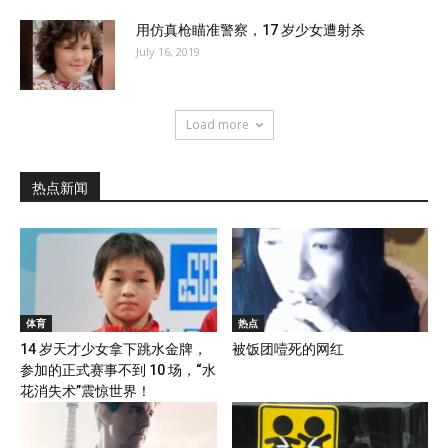
用仿真枪瞄准警察，17 岁少女遭射杀
July 16, 2019
Load more
热点新闻
体育
热点
14 岁天才少女拿下跳水金牌，
被饭团噎死的网红
参加的正式赛事不到 10 场，“水
花消失术”震惊世界！