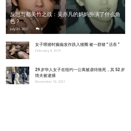
反思与都美竹之战：吴亦凡的妈妈扮演了什么角
色？
July 23, 2021
0
女子喂猪时癫痫发作跌入猪圈 被一群猪 ” 活吞 “
February 8, 2019
29 岁华人女子在纽约一公寓被虐待致死，其 52 岁
情夫被逮捕
November 10, 2021