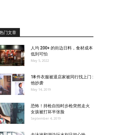
热门文章
人均 200+ 的街边日料，食材成本
低到可怕
May 5, 2022
18 件衣服被退店家被同行找上门 :
他抄袭
May 14, 2019
恐怖！持枪自拍时步枪突然走火
女孩被打坏半张脸
September 4, 2019
去泳池和湖边玩水别只担心呛