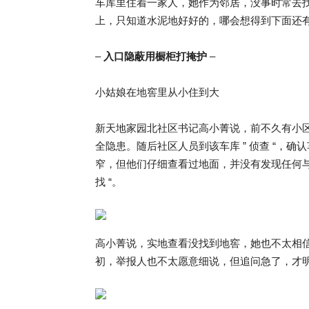
车库里住着一家人，她作为邻居，没事时常去找
上，只知道水泥地好好的，哪会想得到下面还有
–
入口隐蔽用橱柜打掩护
–
小姑娘在地窖里从小住到大
新天地家园北社区书记高小菁说，前不久有小区
全隐患。随后社区人员到该车库 ” 侦查 “，
窄，但他们仔细查看过地面，并没有发现任何与
找 “。
高小菁说，实地查看没找到地窖，她也不太相
初，举报人也不太愿意细说，但追问急了，才