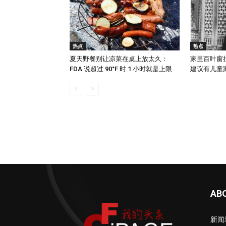
热点
热点
夏天野餐别让凉菜在桌上放太久：
家里百叶窗
FDA 说超过 90°F 时 1 小时就是上限
建议有儿童家庭
AB
新闻