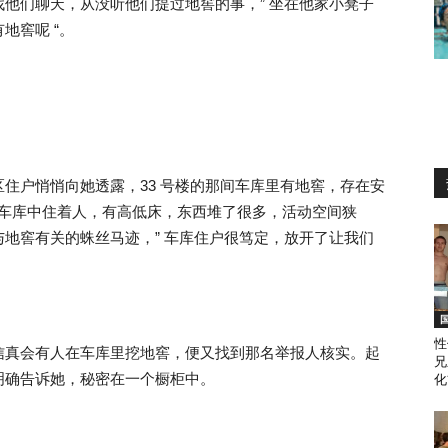
他们聊天，从没听他们提过地窖的事，” 坐在他家小凳子
地窖呢 “。
住户悄悄向她透露，33 号楼的那间车库里有地窖，存在安
确认车库中住着人，有高低床，东西堆了很多，活动空间狭
地窖有关的蛛丝马迹，” 车库住户很笃定，放开了让我们
性
信真会有人在车库里挖地窖，便又找到那名举报人核实。起
兄
明确告诉她，秘密在一个橱柜中。
化