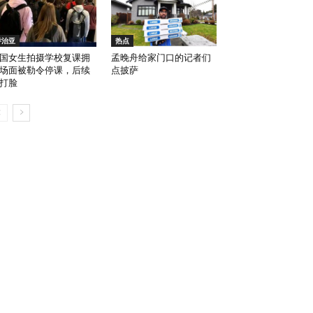
乔治亚
热点
国女生拍摄学校复课拥
孟晚舟给家门口的记者们
场面被勒令停课，后续
点披萨
打脸