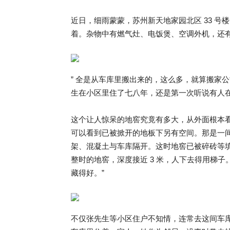
近日，细雨蒙蒙，苏州新天地家园北区 33 
着。杂物中有燃气灶、电饭煲、空调外机，还
” 全是从车库里搬出来的，这么多，就算搬家
生在小区里住了七八年，还是第一次听说有人
这个让人惊呆的地窖究竟有多大，从外面根本
可以看到已被掀开的地板下另有空间。那是一
架、混凝土与车库隔开。这时地窖已被碎砖等
整时的地窖，深度接近 3 米，人下去得用梯子
藏得好。”
不仅张先生等小区住户不知情，连常去这间车