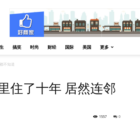
生
搞笑
时尚
财经
国际
美国
更多
居都不知道
窖里住了十年 居然连邻
1557
0