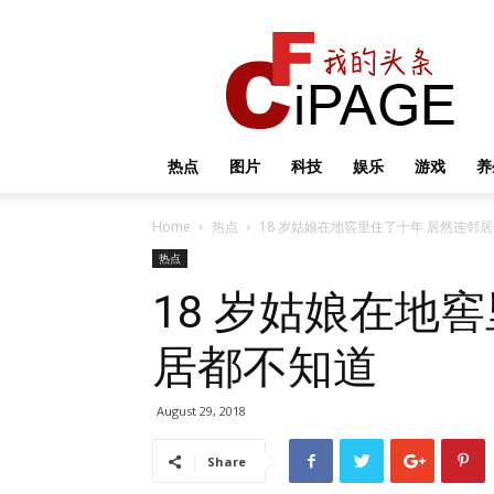
我
的
头
条
热点
图片
科技
娱乐
游戏
养
Home
热点
18 岁姑娘在地窖里住了十年 居然连邻
热点
18 岁姑娘在地
居都不知道
August 29, 2018
Share