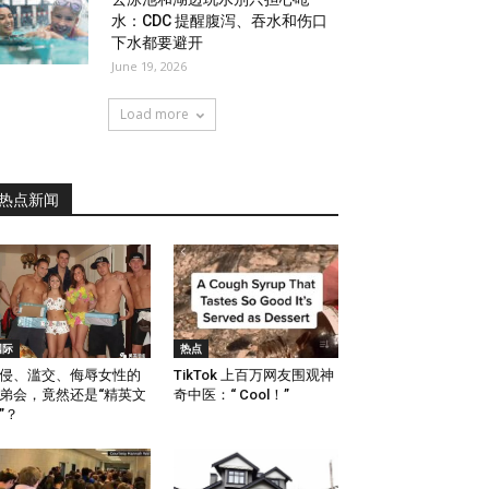
水：CDC 提醒腹泻、吞水和伤口
下水都要避开
June 19, 2026
Load more
热点新闻
国际
热点
侵、滥交、侮辱女性的
TikTok 上百万网友围观神
弟会，竟然还是“精英文
奇中医：“ Cool！”
”？