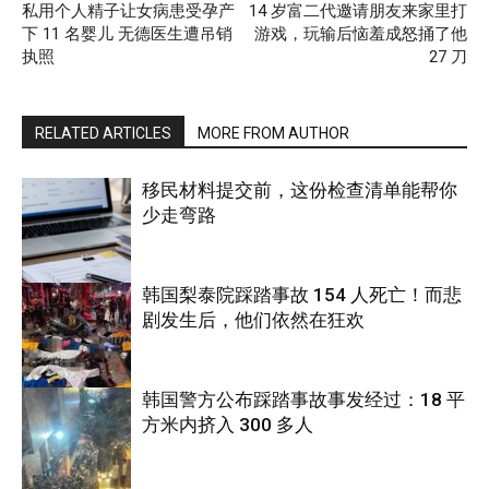
私用个人精子让女病患受孕产
14 岁富二代邀请朋友来家里打
下 11 名婴儿 无德医生遭吊销
游戏，玩输后恼羞成怒捅了他
执照
27 刀
RELATED ARTICLES
MORE FROM AUTHOR
移民材料提交前，这份检查清单能帮你
少走弯路
韩国梨泰院踩踏事故 154 人死亡！而悲
剧发生后，他们依然在狂欢
国际
韩国警方公布踩踏事故事发经过：18 平
方米内挤入 300 多人
国际