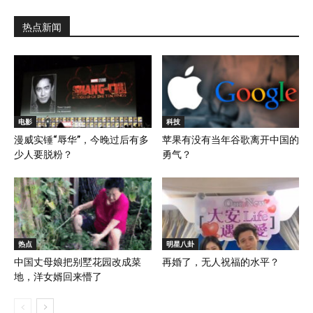
热点新闻
电影
科技
漫威实锤“辱华”，今晚过后有多
苹果有没有当年谷歌离开中国的
少人要脱粉？
勇气？
热点
明星八卦
中国丈母娘把别墅花园改成菜
再婚了，无人祝福的水平？
地，洋女婿回来懵了