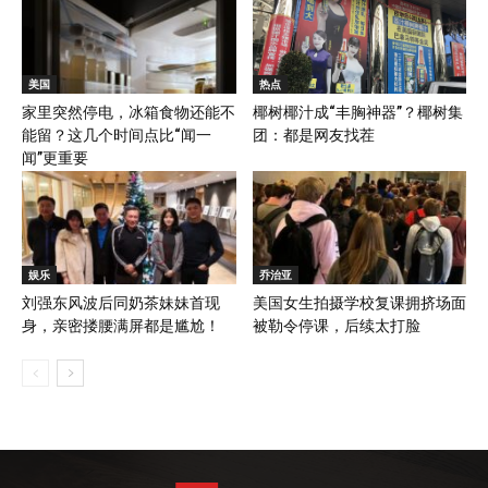
美国
热点
家里突然停电，冰箱食物还能不
椰树椰汁成“丰胸神器”？椰树集
能留？这几个时间点比“闻一
团：都是网友找茬
闻”更重要
娱乐
乔治亚
刘强东风波后同奶茶妹妹首现
美国女生拍摄学校复课拥挤场面
身，亲密搂腰满屏都是尴尬！
被勒令停课，后续太打脸