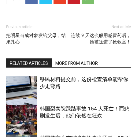
Previous article
Next article
把明星当成对象发给父母，结
连续 9 天这么服用感冒药后，
果扎心
她被送进了抢救室！
RELATED ARTICLES
MORE FROM AUTHOR
移民材料提交前，这份检查清单能帮你
少走弯路
韩国梨泰院踩踏事故 154 人死亡！而悲
剧发生后，他们依然在狂欢
国际