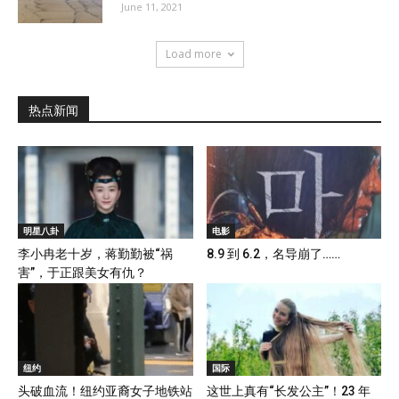
June 11, 2021
Load more
热点新闻
明星八卦
电影
李小冉老十岁，蒋勤勤被“祸
8.9 到 6.2，名导崩了……
害”，于正跟美女有仇？
纽约
国际
头破血流！纽约亚裔女子地铁站
这世上真有“长发公主”！23 年