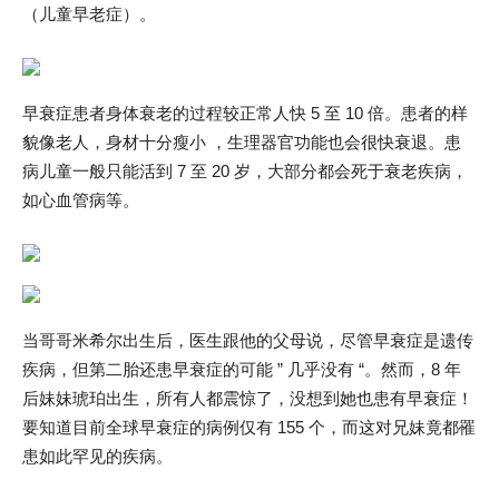
（儿童早老症）。
早衰症患者身体衰老的过程较正常人快 5 至 10 倍。患者的样
貌像老人，身材十分瘦小 ，生理器官功能也会很快衰退。患
病儿童一般只能活到 7 至 20 岁，大部分都会死于衰老疾病，
如心血管病等。
当哥哥米希尔出生后，医生跟他的父母说，尽管早衰症是遗传
疾病，但第二胎还患早衰症的可能 ” 几乎没有 “。然而，8 年
后妹妹琥珀出生，所有人都震惊了，没想到她也患有早衰症！
要知道目前全球早衰症的病例仅有 155 个，而这对兄妹竟都罹
患如此罕见的疾病。