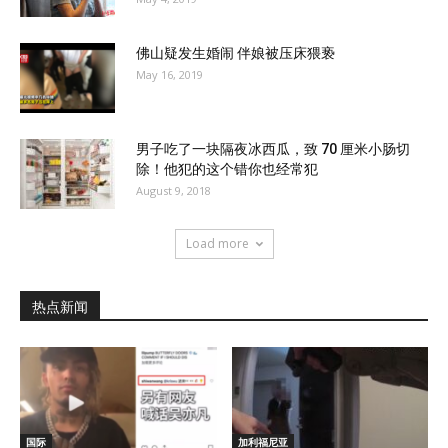
佛山疑发生婚闹 伴娘被压床猥亵
May 16, 2019
男子吃了一块隔夜冰西瓜，致 70 厘米小肠切
除！他犯的这个错你也经常犯
August 9, 2018
Load more
热点新闻
国际
加利福尼亚