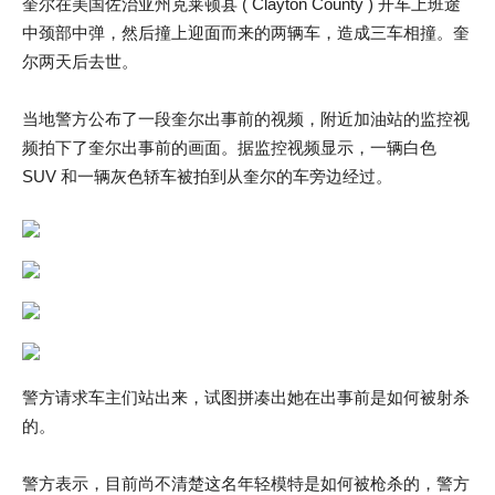
奎尔在美国佐治亚州克莱顿县 ( Clayton County ) 开车上班途
中颈部中弹，然后撞上迎面而来的两辆车，造成三车相撞。奎
尔两天后去世。
当地警方公布了一段奎尔出事前的视频，附近加油站的监控视
频拍下了奎尔出事前的画面。据监控视频显示，一辆白色
SUV 和一辆灰色轿车被拍到从奎尔的车旁边经过。
警方请求车主们站出来，试图拼凑出她在出事前是如何被射杀
的。
警方表示，目前尚不清楚这名年轻模特是如何被枪杀的，警方