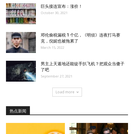
巨头接连宣布：涨价！
October 30, 2021
邓伦偷税漏税 1 个亿，《明侦》连夜打马赛
克，倪妮也被拖累了
March 15, 2022
男主上天遁地还能徒手扒飞机？把观众当傻子
了吧
September 27, 2021
Load more
热点新闻