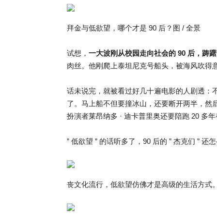
拜金与低欲望，哪个才是 90 后？图 / 全景
试想，
一大波刚从校园走向社会的 90 后，踌
肉丝。他刚爬上泰坦尼克号船头，被海风吹得意气
话未说完，就被看过好几十遍电影的人剧透：
了。马上船不但要撞冰山，还要断开两半，然
扮演者莱昂纳多 · 迪卡普里奥还要陪跑 20 
” 低欲望 ” 的话听多了，90 后的 ” 杰克们 
丧文化流行，低欲望仿佛才是高级的生活方式