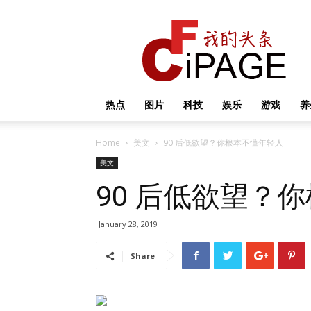
我
的
头
条
热点
图片
科技
娱乐
游戏
养
Home
美文
90 后低欲望？你根本不懂年轻人
美文
90 后低欲望？
January 28, 2019
Share