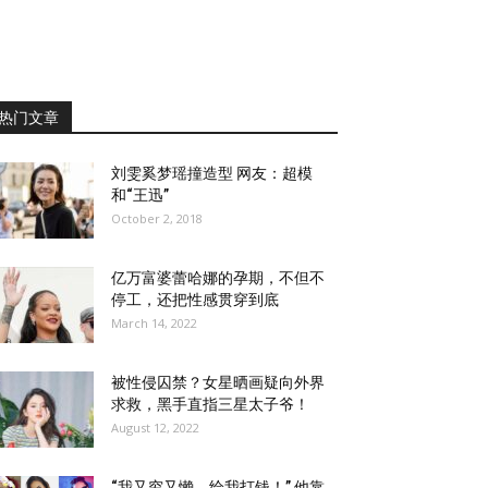
热门文章
刘雯奚梦瑶撞造型 网友：超模
和“王迅”
October 2, 2018
亿万富婆蕾哈娜的孕期，不但不
停工，还把性感贯穿到底
March 14, 2022
被性侵囚禁？女星晒画疑向外界
求救，黑手直指三星太子爷！
August 12, 2022
“我又穷又懒，给我打钱！” 他靠