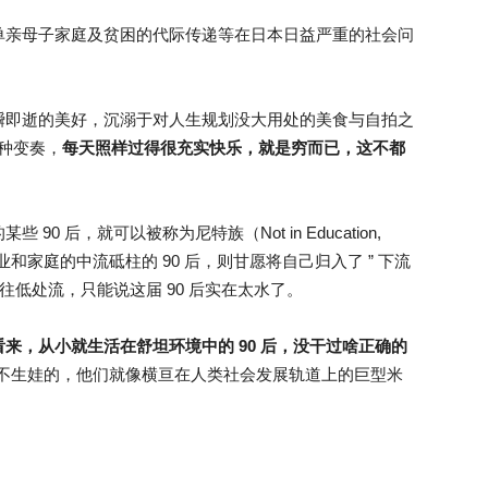
单亲母子家庭及贫困的代际传递等在日本日益严重的社会问
瞬即逝的美好，沉溺于对人生规划没大用处的美食与自拍之
一种变奏，
每天照样过得很充实快乐，就是穷而已，这不都
 后，就可以被称为尼特族（Not in Education,
不愿担当事业和家庭的中流砥柱的 90 后，则甘愿将自己归入了 ” 下流
往低处流，只能说这届 90 后实在太水了。
来，从小就生活在舒坦环境中的 90 后，没干过啥正确的
、不生娃的，他们就像横亘在人类社会发展轨道上的巨型米