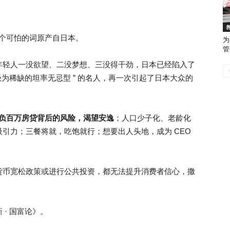
 这个可怕的词原产自日本。
为
管
年轻人一没欲望、二没梦想、三没得干劲，日本已经陷入了
极为稀缺的坦率无忌型 ” 的名人，再一次引起了日本大众的
负百万房贷背后的风险，渴望安逸
；人口少子化、老龄化
引力；三餐将就，吃饱就行；想要出人头地，成为 CEO
货币宽松政策或进行公共投资，都无法提升消费者信心，撒
· 国富论》。