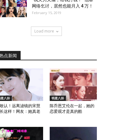
网络乞讨，居然也能月入 4 万！
February 15, 2019
Load more
热点新闻
明星八卦
明星八卦
敢认！远离滤镜的宋慧
陈乔恩艾伦在一起，她的
长这样！网友：她真老
恋爱观才是真的酷