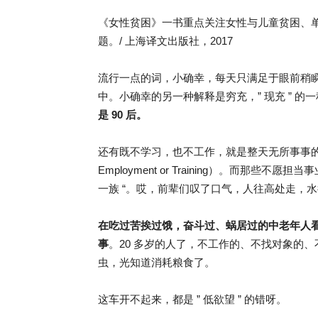
《女性贫困》一书重点关注女性与儿童贫困、
题。/ 上海译文出版社，2017
流行一点的词，小确幸，每天只满足于眼前稍
中。小确幸的另一种解释是穷充，” 现充 ” 的
是 90 后。
还有既不学习，也不工作，就是整天无所事事的某些 90
Employment or Training）。而那些
一族 “。哎，前辈们叹了口气，人往高处走，水
在吃过苦挨过饿，奋斗过、蜗居过的中老年人看
事
。20 多岁的人了，不工作的、不找对象的
虫，光知道消耗粮食了。
这车开不起来，都是 ” 低欲望 ” 的错呀。