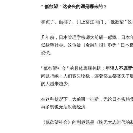
” 低欲望 ” 这丧丧的词是哪来的？
和贞子、伽椰子、川上富江同门，” 低欲望 ”
几年前，日本管理学宗师大前研一感慨，日本
低欲望社会。这位被《金融时报》称为 ” 日本
恐慌。
” 低欲望社会 ” 的具体表现包括：
年轻人不愿背
问题持续；人们丧失物欲，连奢侈品都丧失了吸
的人越来越少。
在这种状况下，大前研一推断，无论日本实施
再多钱也无法改善经济。
《低欲望社会》的副标题是《胸无大志时代的新 