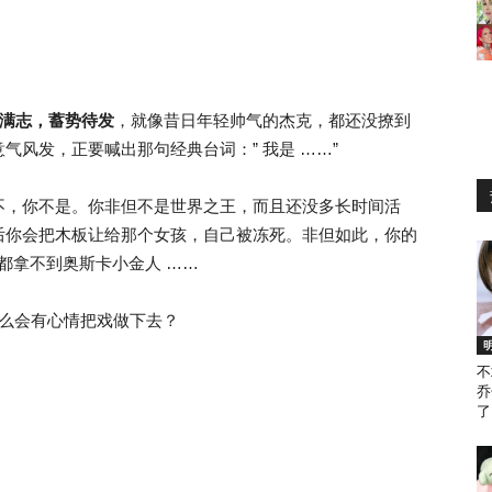
躇满志，蓄势待发
，就像昔日年轻帅气的杰克，都还没撩到
风发，正要喊出那句经典台词：” 我是 ……”
不，你不是。你非但不是世界之王，而且还没多长时间活
后你会把木板让给那个女孩，自己被冻死。非但如此，你的
多年都拿不到奥斯卡小金人 ……
” 还怎么会有心情把戏做下去？
不
乔
了
。