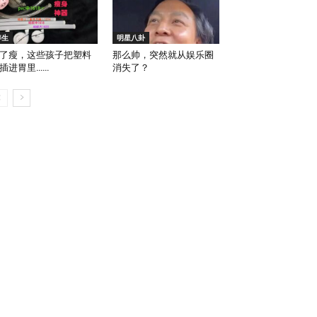
养生
明星八卦
了瘦，这些孩子把塑料
那么帅，突然就从娱乐圈
插进胃里……
消失了？