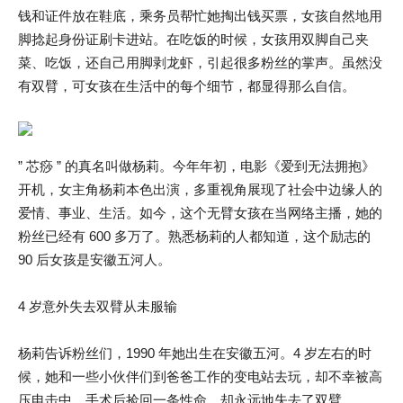
钱和证件放在鞋底，乘务员帮忙她掏出钱买票，女孩自然地用
脚捻起身份证刷卡进站。在吃饭的时候，女孩用双脚自己夹
菜、吃饭，还自己用脚剥龙虾，引起很多粉丝的掌声。虽然没
有双臂，可女孩在生活中的每个细节，都显得那么自信。
” 芯痧 ” 的真名叫做杨莉。今年年初，电影《爱到无法拥抱》
开机，女主角杨莉本色出演，多重视角展现了社会中边缘人的
爱情、事业、生活。如今，这个无臂女孩在当网络主播，她的
粉丝已经有 600 多万了。熟悉杨莉的人都知道，这个励志的
90 后女孩是安徽五河人。
4 岁意外失去双臂从未服输
杨莉告诉粉丝们，1990 年她出生在安徽五河。4 岁左右的时
候，她和一些小伙伴们到爸爸工作的变电站去玩，却不幸被高
压电击中，手术后捡回一条性命，却永远地失去了双臂。