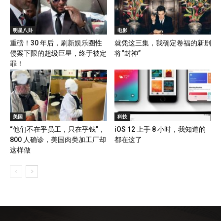
明星八卦
电影
重磅！30 年后，刷新娱乐圈性
就凭这三集，我确定卷福的新剧
侵案下限的超级巨星，终于被定
将“封神”
罪！
美国
科技
“他们不在乎员工，只在乎钱”，
iOS 12 上手 8 小时，我知道的
800 人确诊，美国肉类加工厂却
都在这了
这样做