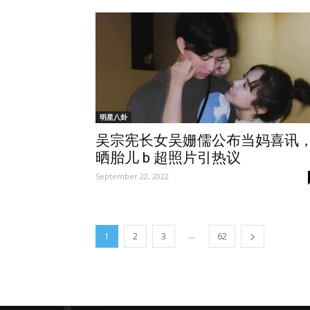
明星八卦
吴宗宪长女吴姗儒公布当妈喜讯
晒胎儿 b 超照片引热议
September 22, 2022
...
1
2
3
62