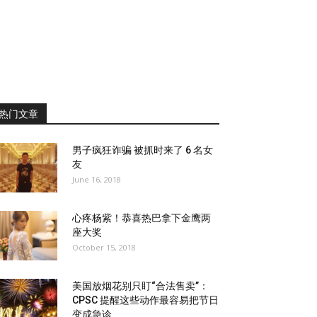
热门文章
男子疯狂诈骗 被抓时来了 6 名女
友
June 16, 2018
心疼杨紫！恭喜热巴拿下金鹰两
座大奖
October 15, 2018
美国放烟花别只盯“合法售卖”：
CPSC 提醒这些动作最容易把节日
变成急诊