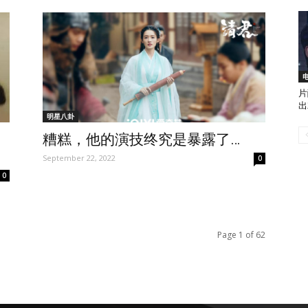
片
出
明星八卦
，
糟糕，他的演技终究是暴露了…
September 22, 2022
0
0
Page 1 of 62