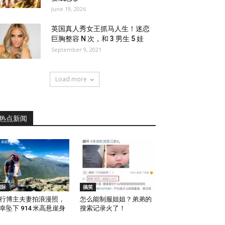
June 19, 2026
英国真人秀女王抓马人生！迷恋
巨胸整容 N 次，和 3 男生 5 娃
September 9, 2021
Load more
热点新闻
国际
搞笑
行博主夫妻拍浪漫照，
怎么能制服姐姐？弟弟的
幸坠下 914 米高悬崖身
搜索记录火了！