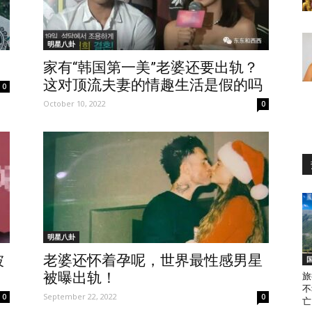
明星八卦
家有“韩国第一美”老婆还要出轨？
这对顶流夫妻的情趣生活是假的吗
0
October 10, 2022
0
明星八卦
被
老婆还怀着孕呢，世界最性感男星
被曝出轨！
旅
不
September 22, 2022
0
0
亡