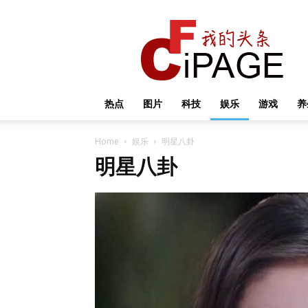
我
的
头
条
热点
图片
科技
娱乐
游戏
养
Home
娱乐
明星八卦
明星八卦