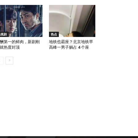
电视剧
热点
酬第一的鲜肉，新剧刚
地铁也霸座？北京地铁早
就热度封顶
高峰一男子躺占 4 个座