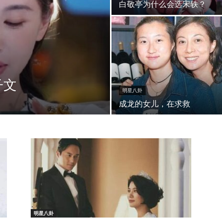
白敬亭为什么会选宋轶？
子文
明星八卦
成龙的女儿，在求救
明星八卦