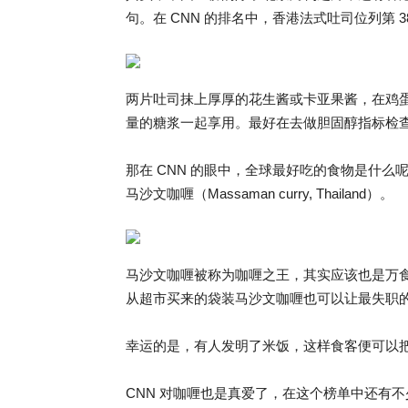
句。在 CNN 的排名中，香港法式吐司位列第 3
两片吐司抹上厚厚的花生酱或卡亚果酱，在鸡
量的糖浆一起享用。最好在去做胆固醇指标检
​那在 CNN 的眼中，全球最好吃的食物是什
马沙文咖喱（Massaman curry, Thailand）。
马沙文咖喱被称为咖喱之王，其实应该也是万
从超市买来的袋装马沙文咖喱也可以让最失职
幸运的是，有人发明了米饭，这样食客便可以
CNN 对咖喱也是真爱了，在这个榜单中还有不