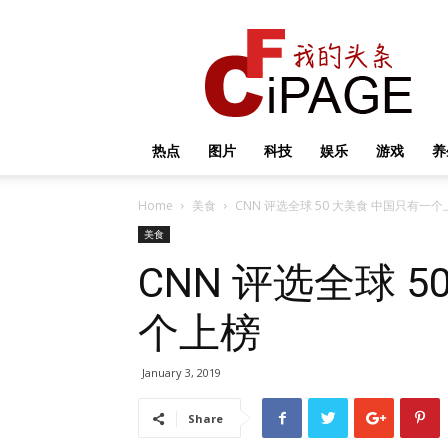
我
的
头
条
热点
图片
科技
娱乐
游戏
养
Home
美食
CNN 评选全球 50 大美食 中国只有一个
美食
CNN 评选全球 
个上榜
January 3, 2019
Share