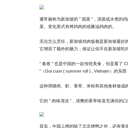
通常被称为新加坡的 ” 国菜 “，清蒸或水煮
菜。变化形式有烤鸡肉的或酱油鸡肉的。
无论怎么烹饪，新加坡鸡肉饭都是新加坡最好
它增添了额外的魅力，保证让你不在新加坡吃
” 春卷 ” 也是中国的一款传统美食，但是看了 
“（Goi cuon ( summer roll ) , Viet
这种用猪肉、虾、香草、米粉和其他食材做成
它的 ” 肉味清淡 “，清爽的香草味道充满你
其实，中国上榜的除了北京烤鸭之外，还有香