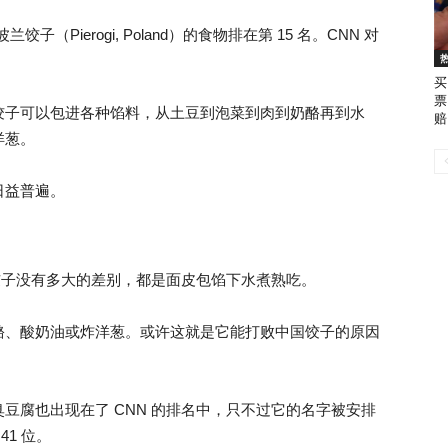
子（Pierogi, Poland）的食物排在第 15 名。CNN 对
买
票
饺子可以包进各种馅料，从土豆到泡菜到肉到奶酪再到水
赔
洋葱。
日益普遍。
国饺子没有多大的差别，都是面皮包馅下水煮熟吃。
酪、酸奶油或炸洋葱。或许这就是它能打败中国饺子的原因
豆腐也出现在了 CNN 的排名中，只不过它的名字被安排
1 位。