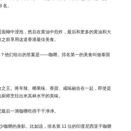
8 名。
蛋面糊中浸泡，然后在黄油中煎炸，最后和更多的黄油和大
查之前享用这道香港最佳美食。
么呢？他们给出的答案是——咖喱。排名第一的美食叫做泰国
食之王。将辛辣、椰果味、香甜、咸味融合在一起，即使是
的厨师烹饪出米其林水平的美味。
把最后一滴咖喱吃得干干净净。
少咖喱的身影。比如说，排名第 11 位的印度尼西亚干咖喱