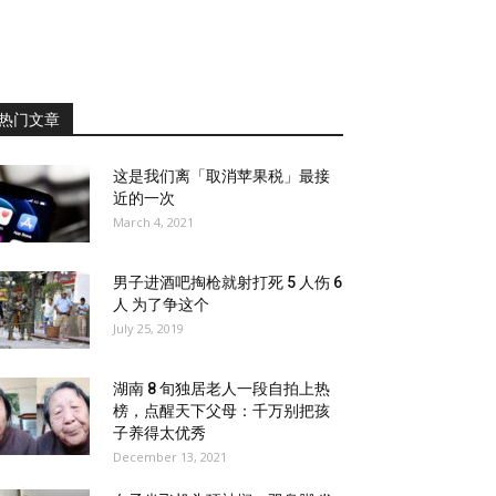
热门文章
这是我们离「取消苹果税」最接
近的一次
March 4, 2021
男子进酒吧掏枪就射打死 5 人伤 6
人 为了争这个
July 25, 2019
湖南 8 旬独居老人一段自拍上热
榜，点醒天下父母：千万别把孩
子养得太优秀
December 13, 2021