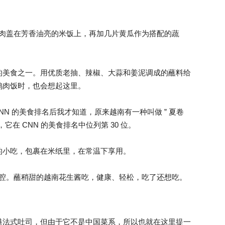
的鸡肉盖在芳香油亮的米饭上，再加几片黄瓜作为搭配的蔬
的美食之一。用优质老抽、辣椒、大蒜和姜泥调成的蘸料给
鸡肉饭时，也会想起这里。
CNN 的美食排名后我才知道，原来越南有一种叫做 ” 夏卷
nam）的东西，它在 CNN 的美食排名中位列第 30 位。
的小吃，包裹在米纸里，在常温下享用。
的口腔。蘸稍甜的越南花生酱吃，健康、轻松，吃了还想吃。
港法式吐司，但由于它不是中国菜系，所以也就在这里提一