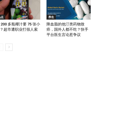
热点
养生
 200 多瓶椰汁要 75 张小
降血脂的他汀类药物致
？超市遭职业打假人索
癌，国外人都不吃？快手
平台医生言论惹争议