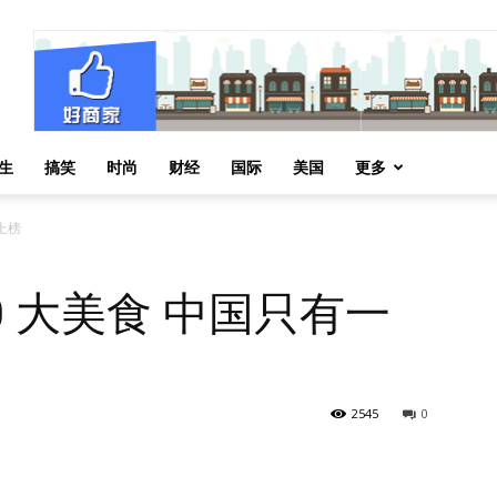
生
搞笑
时尚
财经
国际
美国
更多
上榜
50 大美食 中国只有一
2545
0