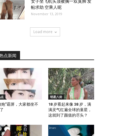
女子坐飞机头顶被搁一双臭脚 发
帖求助 空乘人呢
November 13, 2019
Load more
热点新闻
热点
明星八卦
娘炮”霸屏，大家都坐不
18 岁看起来像 38 岁，满
了
满灵气红遍全球的童星，
这就到了颜值的尽头？