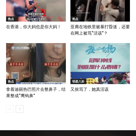
热点
热点
在香港，你大妈也是你大妈！
亚裔在地铁里被暴打昏迷，还要
在网上被骂“活该”？
热点
明星八卦
拿着迪丽热巴照片去整鼻子，结
又挨骂了，她真活该
果整成“鹰钩鼻”