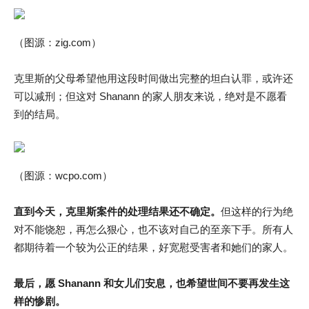
（图源：zig.com）
克里斯的父母希望他用这段时间做出完整的坦白认罪，或许还
可以减刑；但这对 Shanann 的家人朋友来说，绝对是不愿看
到的结局。
（图源：wcpo.com）
直到今天，克里斯案件的处理结果还不确定。
但这样的行为绝
对不能饶恕，再怎么狠心，也不该对自己的至亲下手。所有人
都期待着一个较为公正的结果，好宽慰受害者和她们的家人。
最后，愿 Shanann 和女儿们安息，也希望世间不要再发生这
样的惨剧。