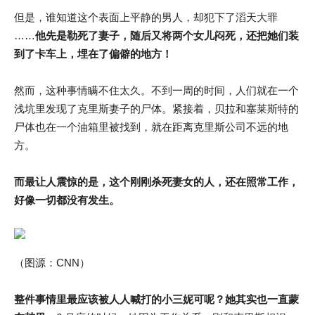
但是，谁知道这个表面上平静的男人，却犯下了滔天大罪
……
他先是勒死了妻子，随后又将两个女儿闷死，还把她们装
到了卡车上，埋在了偏僻的地方！
然而，这种事情瞒不住太久。不到一周的时间，人们就在一个
浅坑里发现了克里斯妻子的尸体。紧接着，贝拉和塞莱斯特的
尸体也在一个油箱里被找到，就在距离克里斯公司不远的地
方。
而最让人震惊的是，这个刚刚杀死妻女的人，还在照常工作，
好像一切都没有发生。
（图源：CNN）
整件事情里最应该被人人喊打的小三妮可呢？她其实也一直蒙