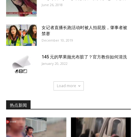
June 26, 2018
女记者直播长跑活动时被人拍屁股，肇事者被
禁赛
December 10, 2019
145 元的苹果抛光布脏了？官方教你如何清洗
January 20, 2022
Load more
热点新闻