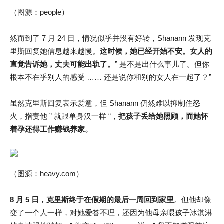
（图源：people）
然而到了 7 月 24 日，情况似乎并没有好转，Shanann 发现克
里斯回复她信息越来越慢。
这时候，她已经开始不安。女人的
直觉告诉她，丈夫可能出轨了。
” 是不是出什么事儿了。但你
根本不在乎别人的感受 …… 还是说你和别的女人在一起了？”
虽然克里斯回复表示爱意，但 Shanann 仍然难以抑制住怒
火，指责他 ” 就跟单身汉一样 “，
把孩子丢给她照顾，而她怀
着孕还得工作赚钱养家。
（图源：heavy.com）
8 月 5 日，克里斯终于在假期的最后一周回到家里
。但他却像
变了一个人一样，对她爱答不理，还因为他母亲喂孩子冰淇淋