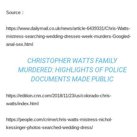
Source：
https://www.dailymail.co.uk/news/article-6439331/Chris-Watts-
mistress-searching-wedding-dresses-week-murders-Googled-
anal-sex.html
CHRISTOPHER WATTS FAMILY
MURDERED: HIGHLIGHTS OF POLICE
DOCUMENTS MADE PUBLIC
https://edition.cnn.com/2018/11/23/us/colorado-chris-
watts/index.html
https://people.com/crime/chris-watts-mistress-nichol-
kessinger-photos-searched-wedding-dress/