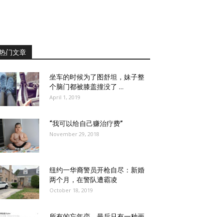
热门文章
坐车的时候为了图舒坦，妹子整
个脑门都被膝盖撞没了 …
April 1, 2019
“我可以给自己赚治疗费”
November 29, 2018
纽约一华裔警员开枪自尽：新婚
两个月，在警队遭霸凌
October 18, 2019
所有的忘年恋，最后只有一种画