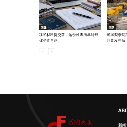
国际
国际
移民材料提交前，这份检查清单能帮
韩国梨泰院踩
你少走弯路
悲剧发生后
AB
新闻