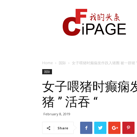
我
的
头
条
Home
国际
女子喂猪时癫痫发作跌入猪圈 被一群猪 ” 
国际
女子喂猪时癫痫
猪 ” 活吞 “
February 8, 2019
Share