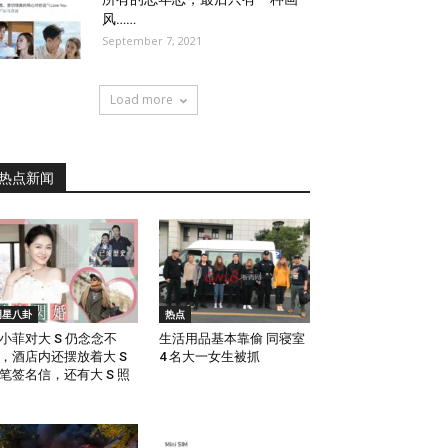
风……
September 7, 2021
Load more
热点新闻
明星八卦
热点
小菲对大 S 仍念念不
生活用品基本靠偷 同寝室
，酒店内还摆放着大 S
4 名大一女生被抓
笔签名信，还有大 S 照