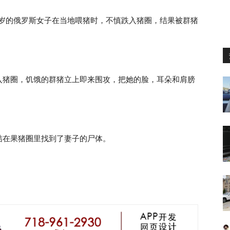
6 岁的俄罗斯女子在当地喂猪时，不慎跌入猪圈，结果被群猪
入猪圈，饥饿的群猪立上即来围攻，把她的脸，耳朵和肩膀
结在果猪圈里找到了妻子的尸体。