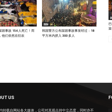
巴
国际
旋
踏事故 154 人死亡！而
韩国警方公布踩踏事故事发经过：18
，他们依然在狂欢
平方米内挤入 300 多人
OUT US
F
均转载自网站各大媒体，公司对其观点持中立态度，同时亦不