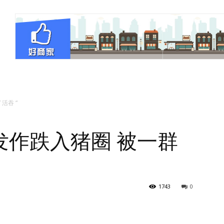
活吞 “
发作跌入猪圈 被一群
1743
0